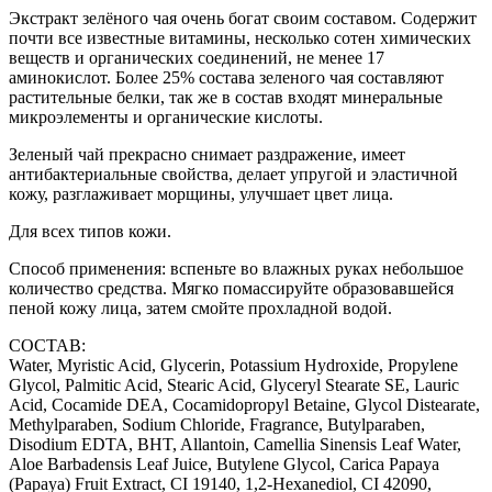
Экстракт зелёного чая очень богат своим составом. Содержит
почти все известные витамины, несколько сотен химических
веществ и органических соединений, не менее 17
аминокислот. Более 25% состава зеленого чая составляют
растительные белки, так же в состав входят минеральные
микроэлементы и органические кислоты.
Зеленый чай прекрасно снимает раздражение, имеет
антибактериальные свойства, делает упругой и эластичной
кожу, разглаживает морщины, улучшает цвет лица.
Для всех типов кожи.
Способ применения: вспеньте во влажных руках небольшое
количество средства. Мягко помассируйте образовавшейся
пеной кожу лица, затем смойте прохладной водой.
СОСТАВ:
Water, Myristic Acid, Glycerin, Potassium Hydroxide, Propylene
Glycol, Palmitic Acid, Stearic Acid, Glyceryl Stearate SE, Lauric
Acid, Cocamide DEA, Cocamidopropyl Betaine, Glycol Distearate,
Methylparaben, Sodium Chloride, Fragrance, Butylparaben,
Disodium EDTA, BHT, Allantoin, Camellia Sinensis Leaf Water,
Aloe Barbadensis Leaf Juice, Butylene Glycol, Carica Papaya
(Papaya) Fruit Extract, CI 19140, 1,2-Hexanediol, CI 42090,