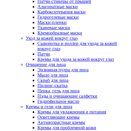
Патчи-стикеры от прыщей
Альгинатные маски
Карбокситерапия маски
Гидрогелевые маски
Маски-пленки
Тканевые маски
Кремообразные маски
Уход за кожей вокруг глаз
Сыворотка и роллер для ухода за кожей
вокруг глаз
Патчи
Кремы для ухода за кожей вокруг глаз
Очищение для лица
Энзимная пудра для лица
Мыло для лица
Скраб для лица
Пилинг-скатка
Пенка, гель для лица
Пэды и очищающие салфетки
Гидрофильное масло
Кремы и гели для лица
Кремы для увлажнения и питания
Осветляющие кремы
Антивозрастные кремы
Кремы для проблемной кожи