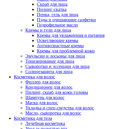
Скраб для лица
Пилинг-скатка
Пенка, гель для лица
Пэды и очищающие салфетки
Гидрофильное масло
Кремы и гели для лица
Кремы для увлажнения и питания
Осветляющие кремы
Антивозрастные кремы
Кремы для проблемной кожи
Эмульсии и лосьоны для лица
Тонизирование для лица
Сыворотки и эссенции для лица
Солнцезащита для лица
Косметика для волос
Филлер для волос
Кондиционер для волос
Пилинг, скраб для кожи головы
Шампунь для волос
Маска для волос
Укладка и спец.средства для волос
Масло, сыворотка для волос
Косметика для тела
Лечебная косметика
Уход за полостью рта