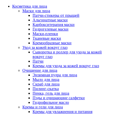
Косметика для лица
Маски для лица
Патчи-стикеры от прыщей
Альгинатные маски
Карбокситерапия маски
Гидрогелевые маски
Маски-пленки
Тканевые маски
Кремообразные маски
Уход за кожей вокруг глаз
Сыворотка и роллер для ухода за кожей
вокруг глаз
Патчи
Кремы для ухода за кожей вокруг глаз
Очищение для лица
Энзимная пудра для лица
Мыло для лица
Скраб для лица
Пилинг-скатка
Пенка, гель для лица
Пэды и очищающие салфетки
Гидрофильное масло
Кремы и гели для лица
Кремы для увлажнения и питания