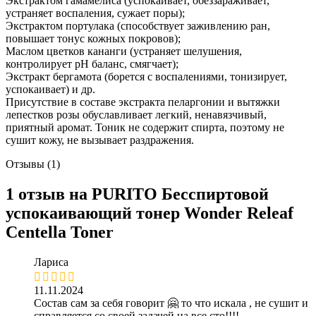
Экстрактом гамамелиса (успокаивает, обеззараживает,
устраняет воспаления, сужает поры);
Экстрактом портулака (способствует заживлению ран,
повышает тонус кожных покровов);
Маслом цветков кананги (устраняет шелушения,
контролирует pH баланс, смягчает);
Экстракт бергамота (борется с воспалениями, тонизирует,
успокаивает) и др.
Присутствие в составе экстракта пеларгонии и вытяжки
лепестков розы обуславливает легкий, ненавязчивый,
приятный аромат. Тоник не содержит спирта, поэтому не
сушит кожу, не вызывает раздражения.
Отзывы (1)
1 отзыв на
PURITO Бесспиртовой
успокаивающий тонер Wonder Releaf
Centella Toner
Лариса
11.11.2024
Состав сам за себя говорит 🤗 то что искала , не сушит и
справляется со своей задачей на все сто!!!!