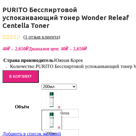
PURITO Бесспиртовой
успокаивающий тонер Wonder Releaf
Centella Toner
(
1
отзыв клиента)
40
₽
–
2,650
₽
Диапазон цен: 40₽ – 2,650₽
Страна производитель
Южная Корея
Количество PURITO Бесспиртовой успокаивающий тонер Won
В КОРЗИНУ
Объём
1мл пробник
200мл
Добавить в список желаний