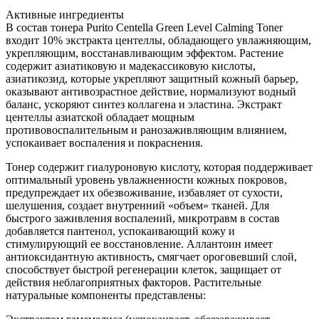
Активные ингредиенты
В состав тонера Purito Centella Green Level Calming Toner
входит 10% экстракта центеллы, обладающего увлажняющим,
укрепляющим, восстанавливающим эффектом. Растение
содержит азиатиковую и мадекассиковую кислоты,
азиатикозид, которые укрепляют защитный кожный барьер,
оказывают антивозрастное действие, нормализуют водный
баланс, ускоряют синтез коллагена и эластина. Экстракт
центеллы азиатской обладает мощным
противовоспалительным и ранозаживляющим влиянием,
успокаивает воспаления и покраснения.
Тонер содержит гиалуроновую кислоту, которая поддерживает
оптимальный уровень увлажненности кожных покровов,
предупреждает их обезвоживание, избавляет от сухости,
шелушения, создает внутренний «объем» тканей. Для
быстрого заживления воспалений, микротравм в состав
добавляется пантенол, успокаивающий кожу и
стимулирующий ее восстановление. Аллантоин имеет
антиоксидантную активность, смягчает ороговевший слой,
способствует быстрой регенерации клеток, защищает от
действия неблагоприятных факторов. Растительные
натуральные компоненты представлены: