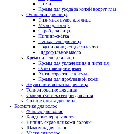
Патчи
Кремы для ухода за кожей вокруг глаз
Очищение для лица
Энзимная пудра для лица
Мыло для лица
Скраб для лица
Пилинг-скатка
Пенка, гель для лица
Пэды и очищающие салфетки
Гидрофильное масло
Кремы и гели для лица
Кремы для увлажнения и питания
Осветляющие кремы
Антивозрастные кремы
Кремы для проблемной кожи
Эмульсии и лосьоны для лица
Тонизирование для лица
Сыворотки и эссенции для лица
Солнцезащита для лица
Косметика для волос
Филлер для волос
Кондиционер для волос
Пилинг, скраб для кожи головы
Шампунь для волос
Маска для волос