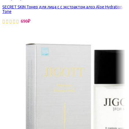
SECRET SKIN Тонер для лица с с экстрактом алоэ Aloe Hydration
Tone
690
₽