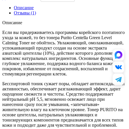
Описание
Отзывы (1)
Описание
Если вы придерживаетесь программы корейского поэтапного
ухода за кожей, то без тонера Purito Centella Green Level
Calming Toner не обойтись. Увлажняющий, омолаживающий,
успокаивающий продукт создан на основе экстракта
азиатской центеллы (10%), действие которого дополняет
комплекс натуральных ингредиентов. Основные функции –
глубокое увлажнение, поддержка водного баланса кожных
покровов, избавление от покраснений, воспалений и
стимуляция регенерации клеток.
Бесспиртовой тоник сужает поры, обладает антиоксидантной
активностью, обеспечивает разглаживающий эффект, дарит
ощущение свежести и чистоты. Средство поддерживает
нейтральный pH 5,5, мгновенно освежает лицо при
нанесении сразу после умывания, «запечатывая»
живительную влагу на клеточном уровне. Тонер PURITO на
основе центеллы, натуральных увлажняющих и
тонизирующих компонентов предназначается для всех типов
кожи и подходит даже для чувствительной и проблемной.