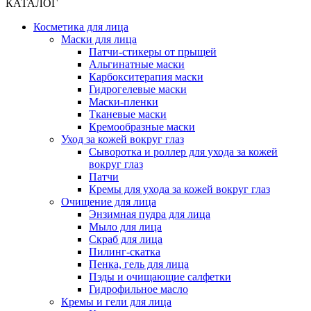
КАТАЛОГ
Косметика для лица
Маски для лица
Патчи-стикеры от прыщей
Альгинатные маски
Карбокситерапия маски
Гидрогелевые маски
Маски-пленки
Тканевые маски
Кремообразные маски
Уход за кожей вокруг глаз
Сыворотка и роллер для ухода за кожей
вокруг глаз
Патчи
Кремы для ухода за кожей вокруг глаз
Очищение для лица
Энзимная пудра для лица
Мыло для лица
Скраб для лица
Пилинг-скатка
Пенка, гель для лица
Пэды и очищающие салфетки
Гидрофильное масло
Кремы и гели для лица