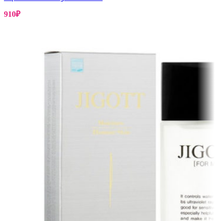
910
₽