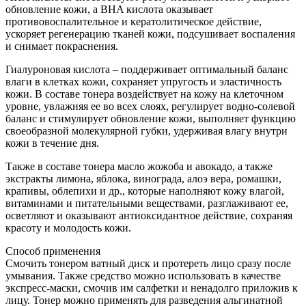
обновление кожи, а BHA кислота оказывает
противовоспалительное и кератолитическое действие,
ускоряет регенерацию тканей кожи, подсушивает воспаления
и снимает покраснения.
Гиалуроновая кислота – поддерживает оптимальный баланс
влаги в клетках кожи, сохраняет упругость и эластичность
кожи. В составе тонера воздействует на кожу на клеточном
уровне, увлажняя ее во всех слоях, регулирует водно-солевой
баланс и стимулирует обновление кожи, выполняет функцию
своеобразной молекулярной губки, удерживая влагу внутри
кожи в течение дня.
Также в составе тонера масло жожоба и авокадо, а также
экстракты лимона, яблока, винограда, алоэ вера, ромашки,
крапивы, облепихи и др., которые наполняют кожу влагой,
витаминами и питательными веществами, разглаживают ее,
осветляют и оказывают антиоксидантное действие, сохраняя
красоту и молодость кожи.
Способ применения
Смочить тонером ватный диск и протереть лицо сразу после
умывания. Также средство можно использовать в качестве
экспресс-маски, смочив им салфетки и ненадолго приложив к
лицу. Тонер можно применять для разведения альгинатной