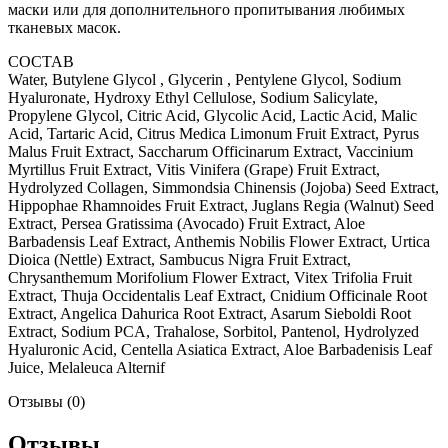
маски или для дополнительного пропитывания любимых
тканевых масок.
СОСТАВ
Water, Butylene Glycol , Glycerin , Pentylene Glycol, Sodium
Hyaluronate, Hydroxy Ethyl Cellulose, Sodium Salicylate,
Propylene Glycol, Citric Acid, Glycolic Acid, Lactic Acid, Malic
Acid, Tartaric Acid, Citrus Medica Limonum Fruit Extract, Pyrus
Malus Fruit Extract, Saccharum Officinarum Extract, Vaccinium
Myrtillus Fruit Extract, Vitis Vinifera (Grape) Fruit Extract,
Hydrolyzed Collagen, Simmondsia Chinensis (Jojoba) Seed Extract,
Hippophae Rhamnoides Fruit Extract, Juglans Regia (Walnut) Seed
Extract, Persea Gratissima (Avocado) Fruit Extract, Aloe
Barbadensis Leaf Extract, Anthemis Nobilis Flower Extract, Urtica
Dioica (Nettle) Extract, Sambucus Nigra Fruit Extract,
Chrysanthemum Morifolium Flower Extract, Vitex Trifolia Fruit
Extract, Thuja Occidentalis Leaf Extract, Cnidium Officinale Root
Extract, Angelica Dahurica Root Extract, Asarum Sieboldi Root
Extract, Sodium PCA, Trahalose, Sorbitol, Pantenol, Hydrolyzed
Hyaluronic Acid, Centella Asiatica Extract, Aloe Barbadenisis Leaf
Juice, Melaleuca Alternif
Отзывы (0)
Отзывы