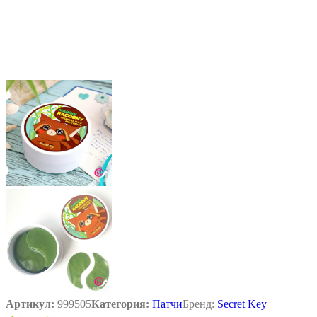
Артикул:
999505
Категория:
Патчи
Бренд:
Secret Key