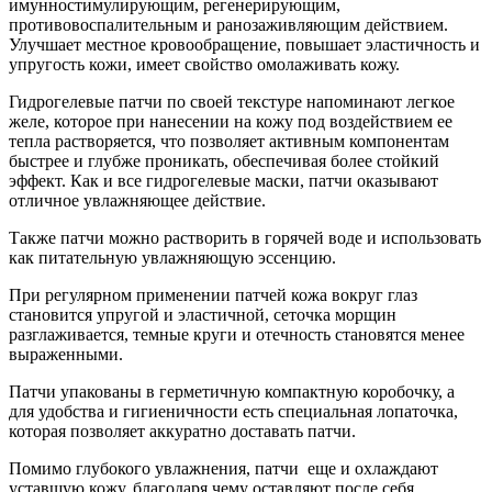
имунностимулирующим, регенерирующим,
противовоспалительным и ранозаживляющим действием.
Улучшает местное кровообращение, повышает эластичность и
упругость кожи, имеет свойство омолаживать кожу.
Гидрогелевые патчи по своей текстуре напоминают легкое
желе, которое при нанесении на кожу под воздействием ее
тепла растворяется, что позволяет активным компонентам
быстрее и глубже проникать, обеспечивая более стойкий
эффект. Как и все гидрогелевые маски, патчи оказывают
отличное увлажняющее действие.
Также патчи можно растворить в горячей воде и использовать
как питательную увлажняющую эссенцию.
При регулярном применении патчей кожа вокруг глаз
становится упругой и эластичной, сеточка морщин
разглаживается, темные круги и отечность становятся менее
выраженными.
Патчи упакованы в герметичную компактную коробочку, а
для удобства и гигиеничности есть специальная лопаточка,
которая позволяет аккуратно доставать патчи.
Помимо глубокого увлажнения, патчи еще и охлаждают
уставшую кожу, благодаря чему оставляют после себя