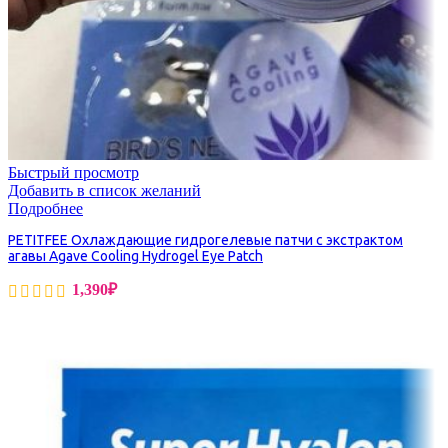
Быстрый просмотр
Добавить в список желаний
Подробнее
PETITFEE Охлаждающие гидрогелевые патчи с экстрактом
агавы Agave Cooling Hydrogel Eye Patch
1,390
₽