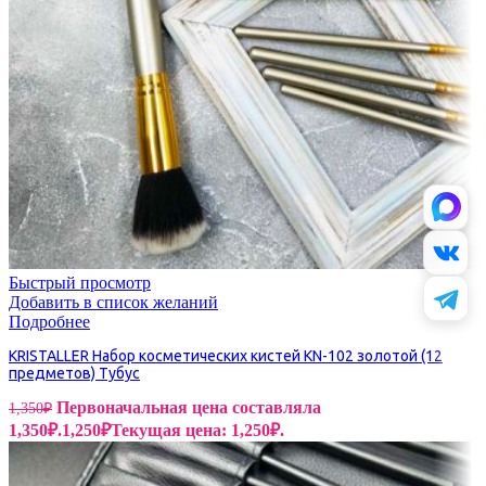
Быстрый просмотр
Добавить в список желаний
Подробнее
KRISTALLER Набор косметических кистей KN-102 золотой (12
предметов) Тубус
Первоначальная цена составляла
1,350
₽
1,350₽.
1,250
₽
Текущая цена: 1,250₽.