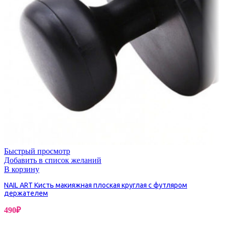
Быстрый просмотр
Добавить в список желаний
В корзину
NAIL ART Кисть макияжная плоская круглая с футляром
держателем
490
₽