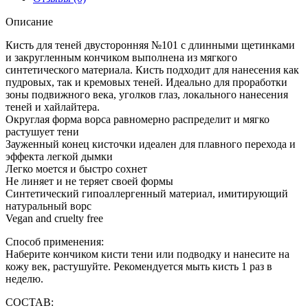
Описание
Кисть для теней двусторонняя №101 с длинными щетинками
и закругленным кончиком выполнена из мягкого
синтетического материала. Кисть подходит для нанесения как
пудровых, так и кремовых теней. Идеально для проработки
зоны подвижного века, уголков глаз, локального нанесения
теней и хайлайтера.
Округлая форма ворса равномерно распределит и мягко
растушует тени
Зауженный конец кисточки идеален для плавного перехода и
эффекта легкой дымки
Легко моется и быстро сохнет
Не линяет и не теряет своей формы
Синтетический гипоаллергенный материал, имитирующий
натуральный ворс
Vegan and cruelty free
Способ применения:
Наберите кончиком кисти тени или подводку и нанесите на
кожу век, растушуйте. Рекомендуется мыть кисть 1 раз в
неделю.
СОСТАВ: