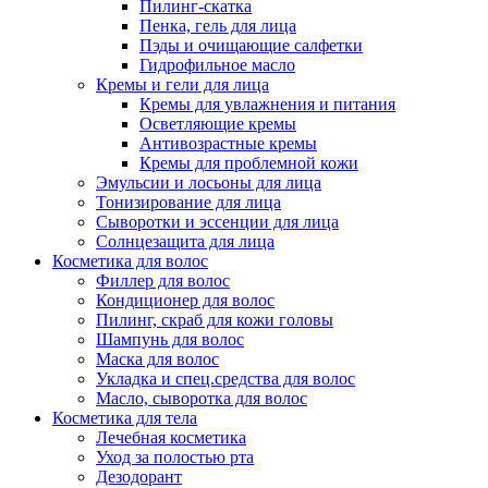
Пилинг-скатка
Пенка, гель для лица
Пэды и очищающие салфетки
Гидрофильное масло
Кремы и гели для лица
Кремы для увлажнения и питания
Осветляющие кремы
Антивозрастные кремы
Кремы для проблемной кожи
Эмульсии и лосьоны для лица
Тонизирование для лица
Сыворотки и эссенции для лица
Солнцезащита для лица
Косметика для волос
Филлер для волос
Кондиционер для волос
Пилинг, скраб для кожи головы
Шампунь для волос
Маска для волос
Укладка и спец.средства для волос
Масло, сыворотка для волос
Косметика для тела
Лечебная косметика
Уход за полостью рта
Дезодорант