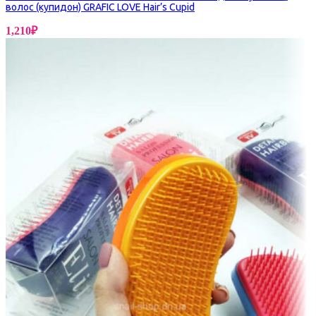
волос (купидон) GRAFIC LOVE Hair’s Cupid
1,210
₽