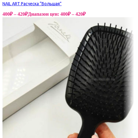
NAIL ART Расческа “Большая”
400
₽
–
420
₽
Диапазон цен: 400₽ – 420₽