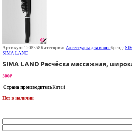
Бытовая химия
Артикул:
1208358
Категория:
Аксессуары для волос
Бренд:
SI
SIMA LAND
SIMA LAND Расчёска массажная, широкая
300
₽
Страна производитель
Китай
Нет в наличии