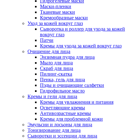
Гидрогелевые маски
Маски-пленки
Тканевые маски
Кремообразные маски
Уход за кожей вокруг глаз
Сыворотка и роллер для ухода за кожей
вокруг глаз
Патчи
Кремы для ухода за кожей вокруг глаз
Очищение для лица
Энзимная пудра для лица
Мыло для лица
Скраб для лица
Пилинг-скатка
Пенка, гель для лица
Пэды и очищающие салфетки
Гидрофильное масло
Кремы и гели для лица
Кремы для увлажнения и питания
Осветляющие кремы
Антивозрастные кремы
Кремы для проблемной кожи
Эмульсии и лосьоны для лица
Тонизирование для лица
Сыворотки и эссенции для лица