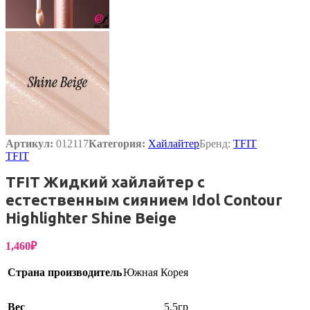
Артикул:
012117
Категория:
Хайлайтер
Бренд:
TFIT
TFIT
TFIT Жидкий хайлайтер с
естественным сиянием Idol Contour
Highlighter Shine Beige
1,460
₽
Страна производитель
Южная Корея
Вес
5,5гр