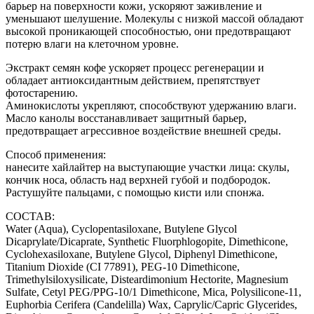
барьер на поверхности кожи, ускоряют заживление и
уменьшают шелушение. Молекулы с низкой массой обладают
высокой проникающей способностью, они предотвращают
потерю влаги на клеточном уровне.
Экстракт семян кофе ускоряет процесс регенерации и
обладает антиоксидантным действием, препятствует
фотостарению.
Аминокислоты укрепляют, способствуют удержанию влаги.
Масло канолы восстанавливает защитный барьер,
предотвращает агрессивное воздействие внешней среды.
Способ применения:
нанесите хайлайтер на выступающие участки лица: скулы,
кончик носа, область над верхней губой и подбородок.
Растушуйте пальцами, с помощью кисти или спонжа.
СОСТАВ:
Water (Aqua), Cyclopentasiloxane, Butylene Glycol
Dicaprylate/Dicaprate, Synthetic Fluorphlogopite, Dimethicone,
Cyclohexasiloxane, Butylene Glycol, Diphenyl Dimethicone,
Titanium Dioxide (CI 77891), PEG-10 Dimethicone,
Trimethylsiloxysilicate, Disteardimonium Hectorite, Magnesium
Sulfate, Cetyl PEG/PPG-10/1 Dimethicone, Mica, Polysilicone-11,
Euphorbia Cerifera (Candelilla) Wax, Caprylic/Capric Glycerides,