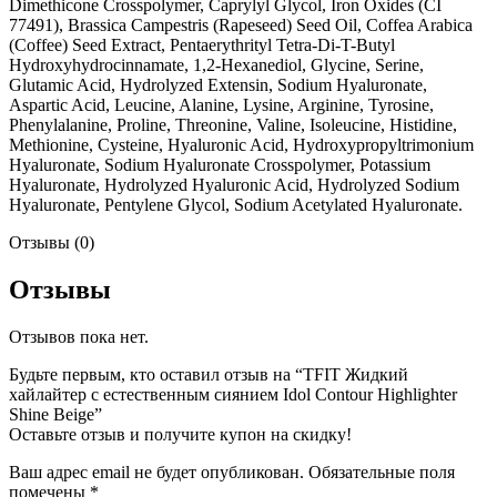
Dimethicone Crosspolymer, Caprylyl Glycol, Iron Oxides (CI
77491), Brassica Campestris (Rapeseed) Seed Oil, Coffea Arabica
(Coffee) Seed Extract, Pentaerythrityl Tetra-Di-T-Butyl
Hydroxyhydrocinnamate, 1,2-Hexanediol, Glycine, Serine,
Glutamic Acid, Hydrolyzed Extensin, Sodium Hyaluronate,
Aspartic Acid, Leucine, Alanine, Lysine, Arginine, Tyrosine,
Phenylalanine, Proline, Threonine, Valine, Isoleucine, Histidine,
Methionine, Cysteine, Hyaluronic Acid, Hydroxypropyltrimonium
Hyaluronate, Sodium Hyaluronate Crosspolymer, Potassium
Hyaluronate, Hydrolyzed Hyaluronic Acid, Hydrolyzed Sodium
Hyaluronate, Pentylene Glycol, Sodium Acetylated Hyaluronate.
Отзывы (0)
Отзывы
Отзывов пока нет.
Будьте первым, кто оставил отзыв на “TFIT Жидкий
хайлайтер с естественным сиянием Idol Contour Highlighter
Shine Beige”
Оставьте отзыв и получите купон на скидку!
Ваш адрес email не будет опубликован.
Обязательные поля
помечены
*