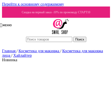
Перейти к основному содержимому
Скидка на первый заказ -10% по промокоду СТАРТ10
МЕНЮ
Поиск
Главная
/
Косметика для макияжа
/
Косметика для макияжа
лица
/
Хайлайтер
Новинка