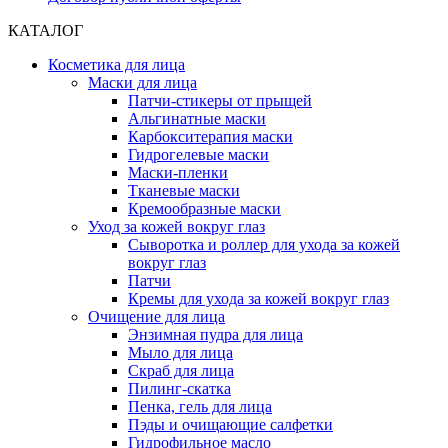
КАТАЛОГ
Косметика для лица
Маски для лица
Патчи-стикеры от прыщей
Альгинатные маски
Карбокситерапия маски
Гидрогелевые маски
Маски-пленки
Тканевые маски
Кремообразные маски
Уход за кожей вокруг глаз
Сыворотка и роллер для ухода за кожей
вокруг глаз
Патчи
Кремы для ухода за кожей вокруг глаз
Очищение для лица
Энзимная пудра для лица
Мыло для лица
Скраб для лица
Пилинг-скатка
Пенка, гель для лица
Пэды и очищающие салфетки
Гидрофильное масло