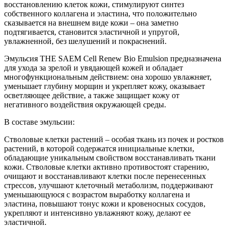
восстановлению клеток кожи, стимулируют синтез
собственного коллагена и эластина, что положительно
сказывается на внешнем виде кожи – она заметно
подтягивается, становится эластичной и упругой,
увлажненной, без шелушений и покраснений.
Эмульсия THE SAEM Cell Renew Bio Emulsion предназначена
для ухода за зрелой и увядающей кожей и обладает
многофункциональным действием: она хорошо увлажняет,
уменьшает глубину морщин и укрепляет кожу, оказывает
осветляющее действие, а также защищает кожу от
негативного воздействия окружающей среды.
В составе эмульсии:
Стволовые клетки растений – особая ткань из почек и ростков
растений, в которой содержатся инициальные клетки,
обладающие уникальным свойством восстанавливать ткани
кожи. Стволовые клетки активно противостоят старению,
очищают и восстанавливают клетки после перенесенных
стрессов, улучшают клеточный метаболизм, поддерживают
уменьшающуюся с возрастом выработку коллагена и
эластина, повышают тонус кожи и кровеносных сосудов,
укрепляют и интенсивно увлажняют кожу, делают ее
эластичной.