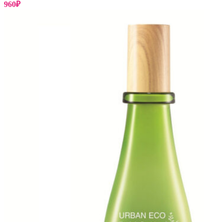
960
₽