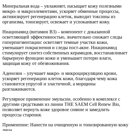
Минеральная вода – увлажняет, насыщает кожу полезными
микро- и макроэлементами, ускоряет обменные процессы,
активизирует регенерацию клеток, выводит токсины из
организма, тонизирует, освежает и успокаивает кожу.
Ниацинамид (витамин B3) – компонент с доказанной
осветляющей эффективностью, значительно снижает следы
гиперпигментации: осветляет темные участки кожи,
уменьшает покраснения и следы пост-акне. Ниацинамид
стимулирует синтез собственных керамидов, восстанавливает
барьерную функцию кожи и уменьшает потерю влаги,
защищая кожу от обезвоживания.
Аденозин – улучшает макро- и микроциркуляцию крови,
ускоряет регенерацию клеток кожи, благодаря чему кожа
становится упругой и эластичной, а морщины
разглаживаются.
Регулярное применение эмульсии, особенно в комплексе с
другими средствами из линии THE SAEM Cell Renew Bio,
позволяет вернуть коже здоровое сияние и замедлить
процессы старения.
Применение: Нанести на очищенную и тонизированную кожу
лица.