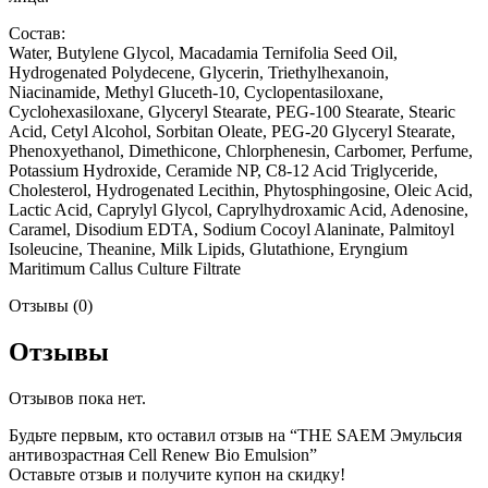
Состав:
Water, Butylene Glycol, Macadamia Ternifolia Seed Oil,
Hydrogenated Polydecene, Glycerin, Triethylhexanoin,
Niacinamide, Methyl Gluceth-10, Cyclopentasiloxane,
Cyclohexasiloxane, Glyceryl Stearate, PEG-100 Stearate, Stearic
Acid, Cetyl Alcohol, Sorbitan Oleate, PEG-20 Glyceryl Stearate,
Phenoxyethanol, Dimethicone, Chlorphenesin, Carbomer, Perfume,
Potassium Hydroxide, Ceramide NP, C8-12 Acid Triglyceride,
Cholesterol, Hydrogenated Lecithin, Phytosphingosine, Oleic Acid,
Lactic Acid, Caprylyl Glycol, Caprylhydroxamic Acid, Adenosine,
Caramel, Disodium EDTA, Sodium Cocoyl Alaninate, Palmitoyl
Isoleucine, Theanine, Milk Lipids, Glutathione, Eryngium
Maritimum Callus Culture Filtrate
Отзывы (0)
Отзывы
Отзывов пока нет.
Будьте первым, кто оставил отзыв на “THE SAEM Эмульсия
антивозрастная Cell Renew Bio Emulsion”
Оставьте отзыв и получите купон на скидку!