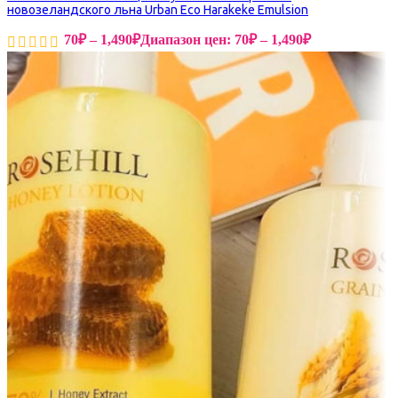
новозеландского льна Urban Eco Harakeke Emulsion
70
₽
–
1,490
₽
Диапазон цен: 70₽ – 1,490₽