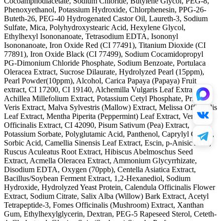
Cocoamphodiacetate, Sodium Chloride, Butylene Glycol, PEG-8,
Phenoxyethanol, Potassium Hydroxide, Chlorphenesin, PPG-26-
Buteth-26, PEG-40 Hydrogenated Castor Oil, Laureth-3, Sodium
Sulfate, Mica, Polyhydroxystearic Acid, Hexylene Glycol,
Ethylhexyl Isononanoate, Tetrasodium EDTA, Isononyl
Isononanoate, Iron Oxide Red (CI 77491), Titanium Dioxide (CI
77891), Iron Oxide Black (CI 77499), Sodium Cocamidopropyl
PG-Dimonium Chloride Phosphate, Sodium Benzoate, Portulaca
Oleracea Extract, Sucrose Dilaurate, Hydrolyzed Pearl (15ppm),
Pearl Powder(10ppm), Alcohol, Carica Papaya (Papaya) Fruit
extract, CI 17200, CI 19140, Alchemilla Vulgaris Leaf Extract,
Achillea Millefolium Extract, Potassium Cetyl Phosphate, Primula
Veris Extract, Malva Sylvestris (Mallow) Extract, Melissa Officinalis
Leaf Extract, Mentha Piperita (Peppermint) Leaf Extract, Veronica
Officinalis Extract, CI 42090, Pisum Sativum (Pea) Extract,
Potassium Sorbate, Polyglutamic Acid, Panthenol, Caprylyl Glycol,
Sorbic Acid, Camellia Sinensis Leaf Extract, Escin, p-Anisic Acid,
Ruscus Aculeatus Root Extract, Hibiscus Abelmoschus Seed
Extract, Acmella Oleracea Extract, Ammonium Glycyrrhizate,
Disodium EDTA, Oxygen (70ppb), Centella Asiatica Extract,
Bacillus/Soybean Ferment Extract, 1,2-Hexanediol, Sodium
Hydroxide, Hydrolyzed Yeast Protein, Calendula Officinalis Flower
Extract, Sodium Citrate, Salix Alba (Willow) Bark Extract, Acetyl
Tetrapeptide-3, Fomes Officinalis (Mushroom) Extract, Xanthan
Gum, Ethylhexylglycerin, Dextran, PEG-5 Rapeseed Sterol, Ceteth-