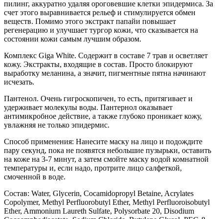
пилинг, аккуратно удаляя ороговевшие клетки эпидермиса. За
счет этого выравнивается рельеф и стимулируется обмен
веществ. Помимо этого экстракт папайи повышает
регенерацию и улучшает тургор кожи, что сказывается на
состоянии кожи самым лучшим образом.
Комплекс Giga White. Содержит в составе 7 трав и осветляет
кожу. Экстракты, входящие в состав. Просто блокируют
выработку меланина, а значит, пигментные пятна начинают
исчезать.
Пантенол. Очень гигроскопичен, то есть, притягивает и
удерживает молекулы воды. Пантернол оказывает
антимикробное действие, а также глубоко проникает кожу,
увлажняя не только эпидермис.
Способ применения: Нанесите маску на лицо и подождите
пару секунд, пока не появятся небольшие пузырьки, оставить
на коже на 3-7 минут, а затем смойте маску водой комнатной
температуры и, если надо, протрите лицо салфеткой,
смоченной в воде.
Состав: Water, Glycerin, Cocamidopropyl Betaine, Acrylates
Copolymer, Methyl Perfluorobutyl Ether, Methyl Perfluoroisobutyl
Ether, Ammonium Laureth Sulfate, Polysorbate 20, Disodium