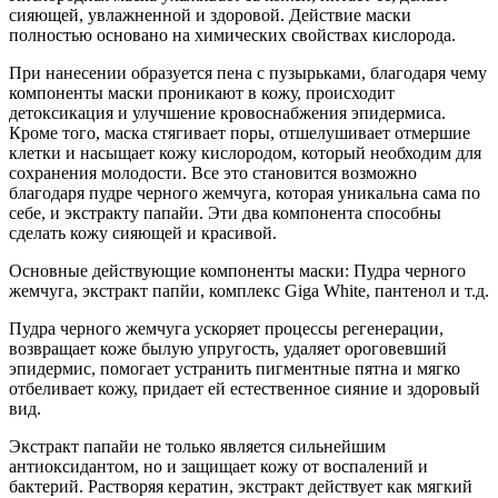
сияющей, увлажненной и здоровой. Действие маски
полностью основано на химических свойствах кислорода.
При нанесении образуется пена с пузырьками, благодаря чему
компоненты маски проникают в кожу, происходит
детоксикация и улучшение кровоснабжения эпидермиса.
Кроме того, маска стягивает поры, отшелушивает отмершие
клетки и насыщает кожу кислородом, который необходим для
сохранения молодости. Все это становится возможно
благодаря пудре черного жемчуга, которая уникальна сама по
себе, и экстракту папайи. Эти два компонента способны
сделать кожу сияющей и красивой.
Основные действующие компоненты маски: Пудра черного
жемчуга, экстракт папйи, комплекс Giga White, пантенол и т.д.
Пудра черного жемчуга ускоряет процессы регенерации,
возвращает коже былую упругость, удаляет ороговевший
эпидермис, помогает устранить пигментные пятна и мягко
отбеливает кожу, придает ей естественное сияние и здоровый
вид.
Экстракт папайи не только является сильнейшим
антиоксидантом, но и защищает кожу от воспалений и
бактерий. Растворяя кератин, экстракт действует как мягкий