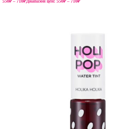
550
₽
–
710
₽
Диапазон цен: 550₽ – 710₽