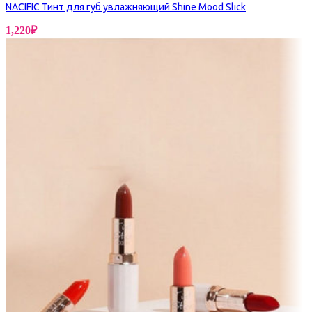
NACIFIC Тинт для губ увлажняющий Shine Mood Slick
1,220
₽