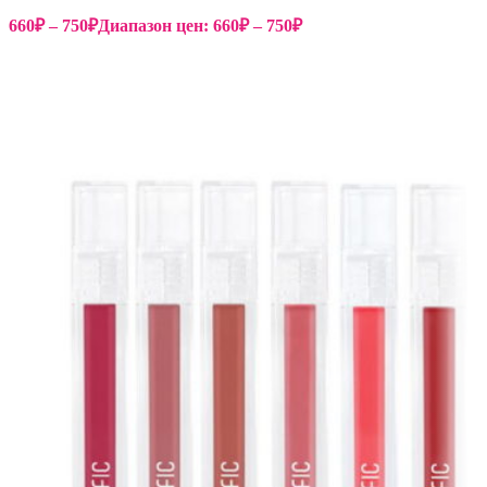
660
₽
–
750
₽
Диапазон цен: 660₽ – 750₽