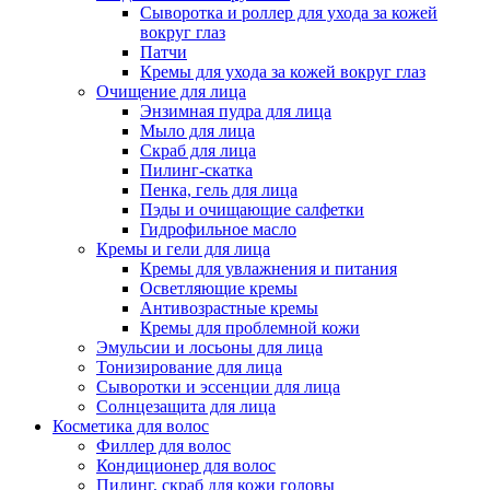
Сыворотка и роллер для ухода за кожей
вокруг глаз
Патчи
Кремы для ухода за кожей вокруг глаз
Очищение для лица
Энзимная пудра для лица
Мыло для лица
Скраб для лица
Пилинг-скатка
Пенка, гель для лица
Пэды и очищающие салфетки
Гидрофильное масло
Кремы и гели для лица
Кремы для увлажнения и питания
Осветляющие кремы
Антивозрастные кремы
Кремы для проблемной кожи
Эмульсии и лосьоны для лица
Тонизирование для лица
Сыворотки и эссенции для лица
Солнцезащита для лица
Косметика для волос
Филлер для волос
Кондиционер для волос
Пилинг, скраб для кожи головы