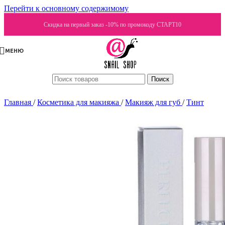
Перейти к основному содержимому
Скидка на первый заказ -10% по промокоду СТАРТ10
МЕНЮ
Поиск
Главная
/
Косметика для макияжа
/
Макияж для губ
/
Тинт