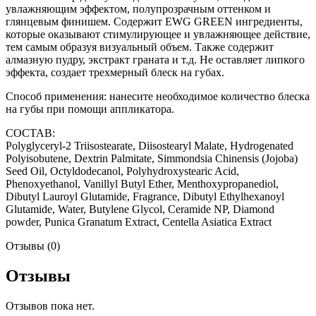
увлажняющим эффектом, полупрозрачным оттенком и
глянцевым финишем. Содержит EWG GREEN ингредиенты,
которые оказывают стимулирующее и увлажняющее действие,
тем самым образуя визуальный объем. Также содержит
алмазную пудру, экстракт граната и т.д. Не оставляет липкого
эффекта, создает трехмерный блеск на губах.
Способ применения: нанесите необходимое количество блеска
на губы при помощи аппликатора.
СОСТАВ:
Polyglyceryl-2 Triisostearate, Diisostearyl Malate, Hydrogenated
Polyisobutene, Dextrin Palmitate, Simmondsia Chinensis (Jojoba)
Seed Oil, Octyldodecanol, Polyhydroxystearic Acid,
Phenoxyethanol, Vanillyl Butyl Ether, Menthoxypropanediol,
Dibutyl Lauroyl Glutamide, Fragrance, Dibutyl Ethylhexanoyl
Glutamide, Water, Butylene Glycol, Ceramide NP, Diamond
powder, Punica Granatum Extract, Centella Asiatica Extract
Отзывы (0)
Отзывы
Отзывов пока нет.