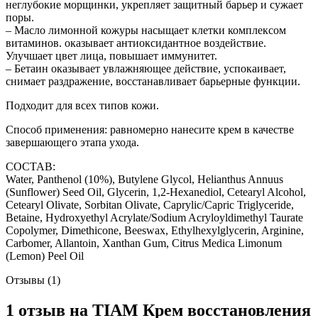
неглубокие морщинки, укрепляет защитный барьер и сужает
поры.
– Масло лимонной кожуры насыщает клетки комплексом
витаминов. оказывает антиоксидантное воздействие.
Улучшает цвет лица, повышает иммунитет.
– Бетаин оказывает увлажняющее действие, успокаивает,
снимает раздражение, восстанавливает барьерные функции.
Подходит для всех типов кожи.
Способ применения: равномерно нанесите крем в качестве
завершающего этапа ухода.
СОСТАВ:
Water, Panthenol (10%), Butylene Glycol, Helianthus Annuus
(Sunflower) Seed Oil, Glycerin, 1,2-Hexanediol, Cetearyl Alcohol,
Cetearyl Olivate, Sorbitan Olivate, Caprylic/Capric Triglyceride,
Betaine, Hydroxyethyl Acrylate/Sodium Acryloyldimethyl Taurate
Copolymer, Dimethicone, Beeswax, Ethylhexylglycerin, Arginine,
Carbomer, Allantoin, Xanthan Gum, Citrus Medica Limonum
(Lemon) Peel Oil
Отзывы (1)
1 отзыв на
TIAM Крем восстановления