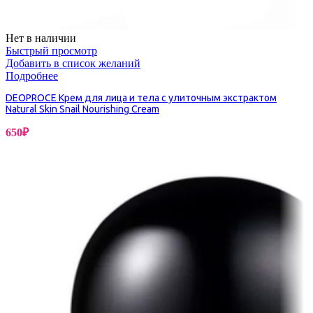
Нет в наличии
Быстрый просмотр
Добавить в список желаний
Подробнее
DEOPROCE Крем для лица и тела с улиточным экстрактом
Natural Skin Snail Nourishing Cream
650
₽