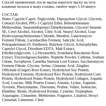
Способ применения: после мытья нанесите маску на чуть
влажные волосы и кожу головы, смойте через 5-10 минут.
СОСТАВ:
Water, Caprylic/Capric Triglyceride, Dipropylene Glycol, Glycerin,
Cetearyl Alcohol, PPG-3 Caprylyl Ether, Behentrimonium
Methosulfate, Stearamidopropyl Dimethylamine, Glyceryl Stearate
SE, Cetyl Alcohol, Alcohol, Citric Acid, Stearyl Alcohol, Guar
Hydroxypropyltrimonium Chloride, Menthol, Galactomyces
Ferment Filtrate, Lactobacillus Ferment, Salicylic Acid,
Polyquaternium-10, Panthenol, Butylene Glycol, Schizophyllan,
Caprylyl Glycol, Disodium EDTA, Malt Extract,
Ethylhexylglycerin, 1,2-Hexanediol, Scutellaria Baicalensis Root
Extract, Fructooligosaccharides, Nephrite Powder, Caffeine, Sodium
Citrate, Tocopherol, Camellia Sinensis Leaf Extract, Saccharomyces
Ferment Filtrate, Glycine, Serine, Glutamic Acid, Zingiber
Officinale (Ginger) Root Extract, Hydrolyzed Soy Protein,
Hydrolyzed Extensin, Hydrolyzed Rice Protein, Hydrolyzed Corn
Protein, Hydrolyzed Potato Protein, Hydrolyzed Collagen, Aspartic
Acid, Leucine, Milk Protein Extract, Alanine, Lysine, Arginine,
Tyrosine, Phenylalanine, Threonine, Proline, Valine, Isoleucine,
Histidine, Biotin, Hydrolyzed Keratin, Cysteine, Tryptophan,
Asparagine, Glutamine, Methionine, Fragrance, Linalool, Hexyl
Cinnamal, Limonene, Citral