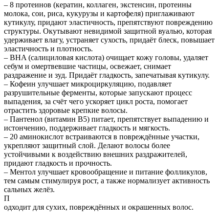
– 8 протеинов (кератин, коллаген, экстенсин, протеины
молока, сои, риса, кукурузы и картофеля) приглаживают
кутикулу, придают эластичность, препятствуют повреждению
структуры. Окутывают невидимой защитной вуалью, которая
удерживает влагу, устраняет сухость, придаёт блеск, повышает
эластичность и плотность.
– BHA (салициловая кислота) очищает кожу головы, удаляет
себум и омертвевшие частицы, освежает, снимает
раздражение и зуд. Придаёт гладкость, запечатывая кутикулу.
– Кофеин улучшает микроциркуляцию, подавляет
разрушительные ферменты, которые запускают процесс
выпадения, за счёт чего ускоряет цикл роста, помогает
отрастить здоровые крепкие волосы.
– Пантенол (витамин B5) питает, препятствует выпадению и
истончению, поддерживает гладкость и мягкость.
– 20 аминокислот встраиваются в повреждённые участки,
укрепляют защитный слой. Делают волосы более
устойчивыми к воздействию внешних раздражителей,
придают гладкость и прочность.
– Ментол улучшает кровообращение и питание фолликулов,
тем самым стимулируя рост, а также нормализует активность
сальных желёз.
П
одходит для сухих, повреждённых и окрашенных волос.