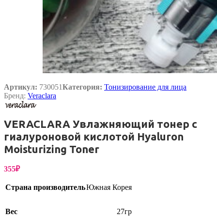
Артикул:
730051
Категория:
Тонизирование для лица
Бренд:
Veraclara
VERACLARA Увлажняющий тонер с
гиалуроновой кислотой Hyaluron
Moisturizing Toner
355
₽
Страна производитель
Южная Корея
Вес
27гр