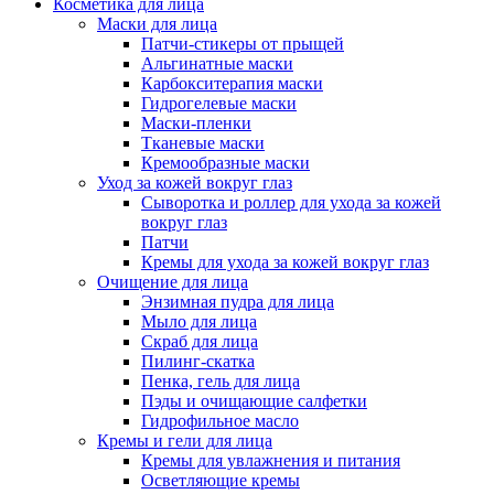
Косметика для лица
Маски для лица
Патчи-стикеры от прыщей
Альгинатные маски
Карбокситерапия маски
Гидрогелевые маски
Маски-пленки
Тканевые маски
Кремообразные маски
Уход за кожей вокруг глаз
Сыворотка и роллер для ухода за кожей
вокруг глаз
Патчи
Кремы для ухода за кожей вокруг глаз
Очищение для лица
Энзимная пудра для лица
Мыло для лица
Скраб для лица
Пилинг-скатка
Пенка, гель для лица
Пэды и очищающие салфетки
Гидрофильное масло
Кремы и гели для лица
Кремы для увлажнения и питания
Осветляющие кремы