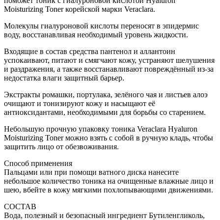
поможет тоник с гиалуроновой кислотой Hyaluron
Moisturizing Toner корейской марки Veraclara.
Молекулы гиалуроновой кислоты переносят в эпидермис
воду, восстанавливая необходимый уровень жидкости.
Входящие в состав средства пантенол и аллантоин
успокаивают, питают и смягчают кожу, устраняют шелушения
и раздражения, а также восстанавливают повреждённый из-за
недостатка влаги защитный барьер.
Экстракты ромашки, портулака, зелёного чая и листьев алоэ
очищают и тонизируют кожу и насыщают её
антиоксидантами, необходимыми для борьбы со старением.
Небольшую прочную упаковку тоника Veraclara Hyaluron
Moisturizing Toner можно взять с собой в ручную кладь, чтобы
защитить лицо от обезвоживания.
Способ применения
Пальцами или при помощи ватного диска нанесите
небольшое количество тоника на очищенные влажные лицо и
шею, вбейте в кожу мягкими похлопывающими движениями.
СОСТАВ
Вода, полезный и безопасный ингредиент Бутиленгликоль,