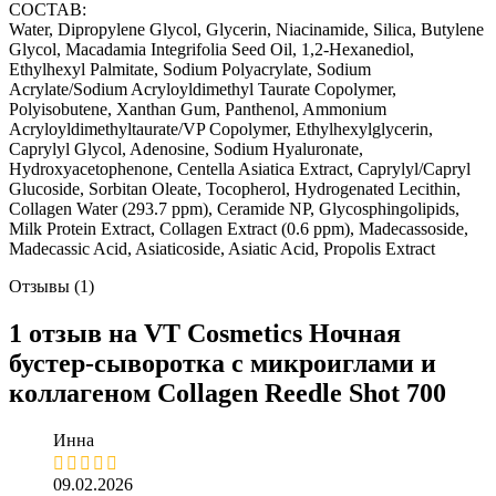
СОСТАВ:
Water, Dipropylene Glycol, Glycerin, Niacinamide, Silica, Butylene
Glycol, Macadamia Integrifolia Seed Oil, 1,2-Hexanediol,
Ethylhexyl Palmitate, Sodium Polyacrylate, Sodium
Acrylate/Sodium Acryloyldimethyl Taurate Copolymer,
Polyisobutene, Xanthan Gum, Panthenol, Ammonium
Acryloyldimethyltaurate/VP Copolymer, Ethylhexylglycerin,
Caprylyl Glycol, Adenosine, Sodium Hyaluronate,
Hydroxyacetophenone, Centella Asiatica Extract, Caprylyl/Capryl
Glucoside, Sorbitan Oleate, Tocopherol, Hydrogenated Lecithin,
Collagen Water (293.7 ppm), Ceramide NP, Glycosphingolipids,
Milk Protein Extract, Collagen Extract (0.6 ppm), Madecassoside,
Madecassic Acid, Asiaticoside, Asiatic Acid, Propolis Extract
Отзывы (1)
1 отзыв на
VT Cosmetics Ночная
бустер-сыворотка с микроиглами и
коллагеном Collagen Reedle Shot 700
Инна
09.02.2026