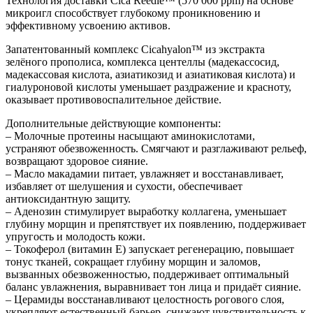
Технология доставки Cica Reedle™ (570 000 ppm) на основе
микроигл способствует глубокому проникновению и
эффективному усвоению активов.
Запатентованный комплекс Cicahyalon™ из экстракта
зелёного прополиса, комплекса центеллы (мадекассосид,
мадекассовая кислота, азиатикозид и азиатиковая кислота) и
гиалуроновой кислоты уменьшает раздражение и красноту,
оказывает противовоспалительное действие.
Дополнительные действующие компоненты:
– Молочные протеины насыщают аминокислотами,
устраняют обезвоженность. Смягчают и разглаживают рельеф,
возвращают здоровое сияние.
– Масло макадамии питает, увлажняет и восстанавливает,
избавляет от шелушения и сухости, обеспечивает
антиоксидантную защиту.
– Аденозин стимулирует выработку коллагена, уменьшает
глубину морщин и препятствует их появлению, поддерживает
упругость и молодость кожи.
– Токоферол (витамин Е) запускает регенерацию, повышает
тонус тканей, сокращает глубину морщин и заломов,
вызванных обезвоженностью, поддерживает оптимальный
баланс увлажнения, выравнивает тон лица и придаёт сияние.
– Церамиды восстанавливают целостность рогового слоя,
укрепляют естественный барьер, снижают чувствительность к