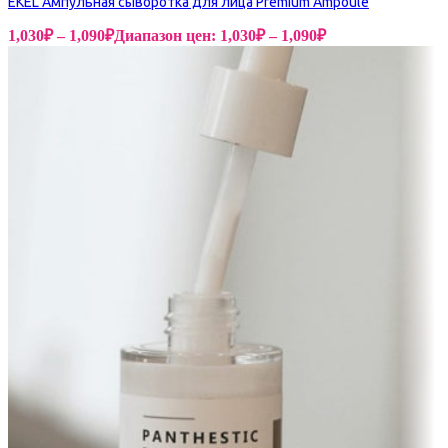
EKEL Ампульная сыворотка для лица Premium Ampoule
1,030
₽
–
1,090
₽
Диапазон цен: 1,030₽ – 1,090₽