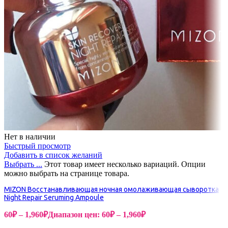
Нет в наличии
Быстрый просмотр
Добавить в список желаний
Выбрать ...
Этот товар имеет несколько вариаций. Опции
можно выбрать на странице товара.
MIZON Восстанавливающая ночная омолаживающая сыворотка
Night Repair Seruming Ampoule
60
₽
–
1,960
₽
Диапазон цен: 60₽ – 1,960₽