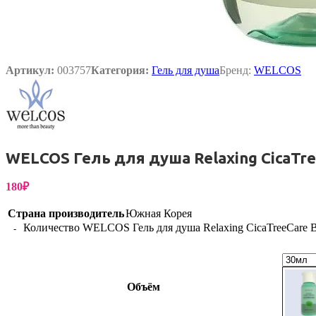
Упаковка
Артикул:
003757
Категория:
Гель для душа
Бренд:
WELCOS
WELCOS Гель для душа Relaxing CicaTre
180
₽
Страна производитель
Южная Корея
Количество WELCOS Гель для душа Relaxing CicaTreeCare 
Объём