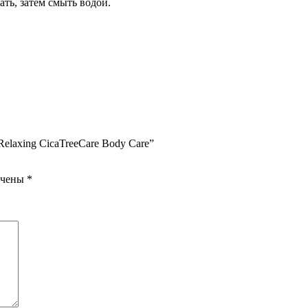
ть, затем смыть водой.
elaxing CicaTreeCare Body Care”
ечены
*