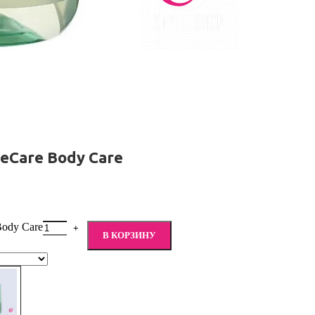
eCare Body Care
Body Care
В КОРЗИНУ