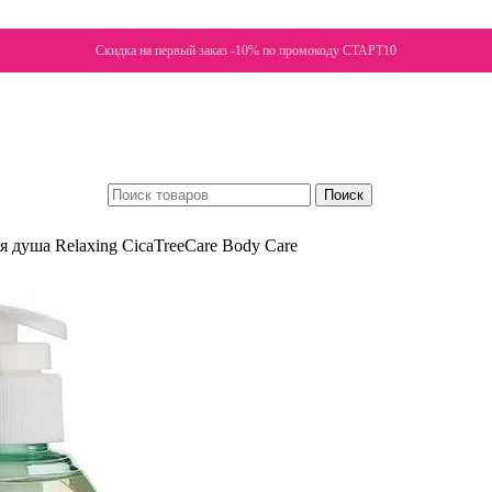
Скидка на первый заказ -10% по промокоду СТАРТ10
Поиск
душа Relaxing CicaTreeCare Body Care