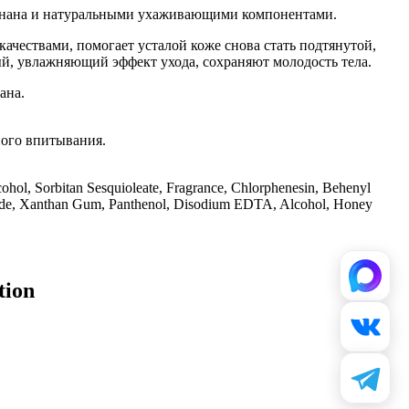
м банана и натуральными ухаживающими компонентами.
чествами, помогает усталой коже снова стать подтянутой,
й, увлажняющий эффект ухода, сохраняют молодость тела.
ана.
ного впитывания.
cohol, Sorbitan Sesquioleate, Fragrance, Chlorphenesin, Behenyl
oxide, Xanthan Gum, Panthenol, Disodium EDTA, Alcohol, Honey
tion