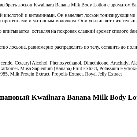
 выбрать лосьон Kwailnara Banana Milk Body Lotion с аромато
 кислотой и витаминами. Он наделяет лосьон тонизирующими ка
и протеинами и маточным молочком. Они усиливают питательны
о впитывается, оставляя на покровах сладкий аромат спелого бан
тво лосьона, равномерно распределить по телу, оставить до пол
lyceride, Cetearyl Alcohol, Phenoxyethanol, Dimethicone, Arachidyl Al
e, Carbomer, Musa Sapientum (Banana) Fruit Extract, Potassium Hydr
985, Milk Protein Extract, Propolis Extract, Royal Jelly Extract
ановый Kwailnara Banana Milk Body Lo