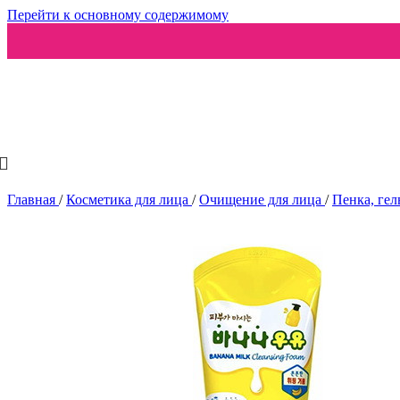
Перейти к основному содержимому
Ароматизаторы
Главная
/
Косметика для лица
/
Очищение для лица
/
Пенка, гел