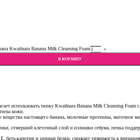
на Kwailnara Banana Milk Cleansing Foam
В КОРЗИНУ
ает использовать пенку Kwailnara Banana Milk Cleansing Foam 
 типы кожи.
 вещества настоящего банана, молочные протеины, маточное мо
етики, отмерший клеточный слой и излишки себума, пенка подд
и E, бета-каротин и ценные белки, снижает уязвимость к внешним