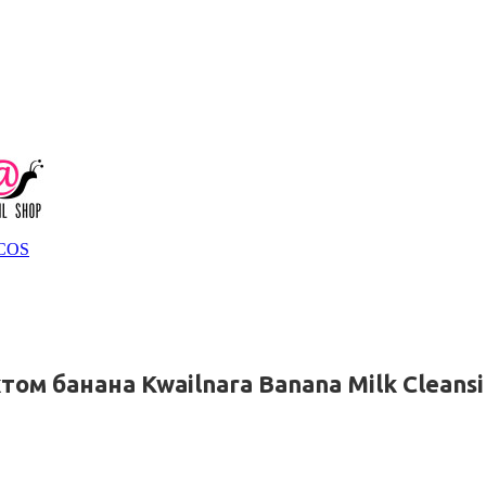
COS
м банана Kwailnara Banana Milk Cleans