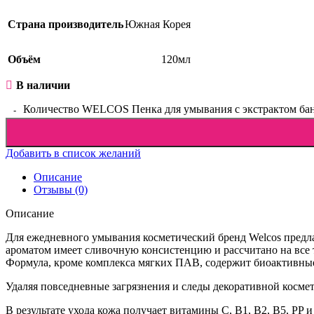
Упаковка
Страна производитель
Южная Корея
Объём
120мл
В наличии
Количество WELCOS Пенка для умывания с экстрактом бана
Добавить в список желаний
Описание
Отзывы (0)
Описание
Для ежедневного умывания косметический бренд Welcos предлаг
ароматом имеет сливочную консистенцию и рассчитано на все
Формула, кроме комплекса мягких ПАВ, содержит биоактивные
Удаляя повседневные загрязнения и следы декоративной косм
В результате ухода кожа получает витамины С, B1, B2, B5, PP 