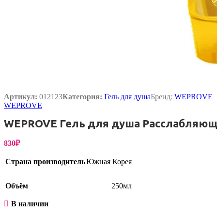
Упаковка
Артикул:
012123
Категория:
Гель для душа
Бренд:
WEPROVE
WEPROVE
WEPROVE Гель для душа Расслабляющий R
830
₽
Страна производитель
Южная Корея
Объём
250мл
В наличии