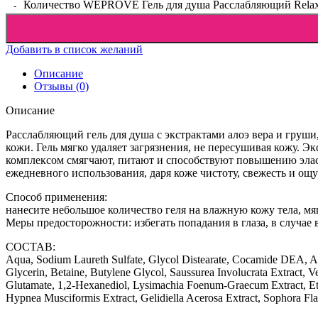
Количество WEPROVE Гель для душа Расслабляющий Relaxing
Добавить в список желаний
Описание
Отзывы (0)
Описание
Расслабляющий гель для душа с экстрактами алоэ вера и гру
кожи. Гель мягко удаляет загрязнения, не пересушивая кожу. 
комплексом смягчают, питают и способствуют повышению элас
ежедневного использования, даря коже чистоту, свежесть и ощ
Способ применения:
нанесите небольшое количество геля на влажную кожу тела, мя
Меры предосторожности: избегать попадания в глаза, в случае
СОСТАВ:
Aqua, Sodium Laureth Sulfate, Glycol Distearate, Cocamide DEA, 
Glycerin, Betaine, Butylene Glycol, Saussurea Involucrata Extract,
Glutamate, 1,2-Hexanediol, Lysimachia Foenum-Graecum Extract, Eth
Наборы
Hypnea Musciformis Extract, Gelidiella Acerosa Extract, Sophora Fl