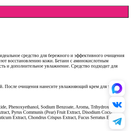
идеальное средство для бережного и эффективного очищения
твуют восстановлению кожи. Бетаин с аминокислотным
ть и дополнительное увлажнение. Средство подходит для
ой. После очищения нанесите увлажняющий крем для тела.
de, Phenoxyethanol, Sodium Benzoate, Aroma, Trihydroxystearin,
xtract, Pyrus Communis (Pear) Fruit Extract, Disodium Cocoyl
cum Extract, Chondrus Crispus Extract, Fucus Serratus Extract,