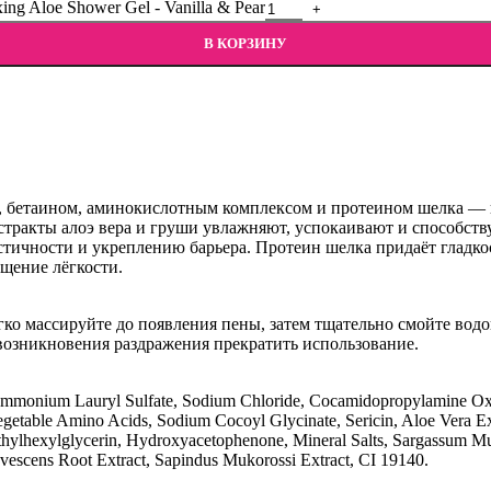
 Aloe Shower Gel - Vanilla & Pear
В КОРЗИНУ
ши, бетаином, аминокислотным комплексом и протеином шелка — 
Экстракты алоэ вера и груши увлажняют, успокаивают и способс
тичности и укреплению барьера. Протеин шелка придаёт гладкос
ущение лёгкости.
гко массируйте до появления пены, затем тщательно смойте вод
 возникновения раздражения прекратить использование.
Ammonium Lauryl Sulfate, Sodium Chloride, Cocamidopropylamine Oxi
 Vegetable Amino Acids, Sodium Cocoyl Glycinate, Sericin, Aloe Vera E
ylhexylglycerin, Hydroxyacetophenone, Mineral Salts, Sargassum Muti
avescens Root Extract, Sapindus Mukorossi Extract, CI 19140.