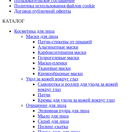
Пользовательское соглашение
Политика использования файлов cookie
Договор публичной оферты
КАТАЛОГ
Косметика для лица
Маски для лица
Патчи-стикеры от прыщей
Альгинатные маски
Карбокситерапия маски
Гидрогелевые маски
Маски-пленки
Тканевые маски
Кремообразные маски
Уход за кожей вокруг глаз
Сыворотка и роллер для ухода за кожей
вокруг глаз
Патчи
Кремы для ухода за кожей вокруг глаз
Очищение для лица
Энзимная пудра для лица
Мыло для лица
Скраб для лица
Пилинг-скатка
Пенка, гель для лица