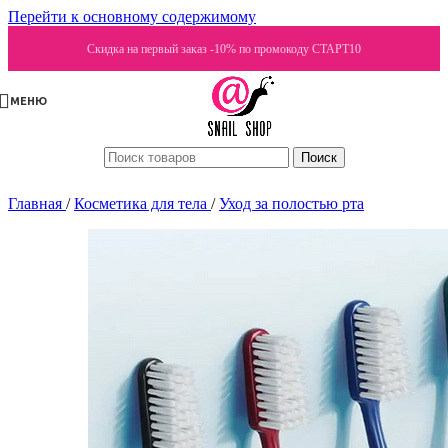
Перейти к основному содержимому
Скидка на первый заказ -10% по промокоду СТАРТ10
МЕНЮ
Поиск
Главная
/
Косметика для тела
/
Уход за полостью рта