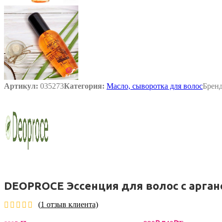
Артикул:
035273
Категория:
Масло, сыворотка для волос
Брен
DEOPROCE Эссенция для волос с арга
(
1
отзыв клиента)