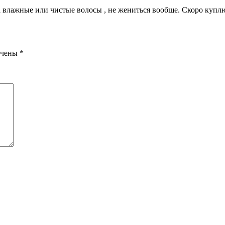
а влажные или чистые волосы , не жениться вообще. Скоро купл
ечены
*