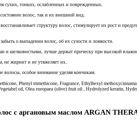
ля сухих, тонких, ослабленных и поврежденных.
состояние волос, так и их внешний вид.
восстанавливает структуру волос, стимулирует их рост и преду
абыть о выпадении волос, об их сухости и ломкости.
ми и шелковистыми, лучше держат прическу при высокой влажно
м, не жирнит и не утяжеляет их.
е волосы, особое внимание уделяя кончикам.
thicone, Phenyl trimethicone, Fragrance, Ethylhexyl methoxycinnamate,
Vegetabel oil, Olea europaea (olive) fruit oil , Hydrolyzed keratin, Hydr
олос с аргановым маслом ARGAN THE