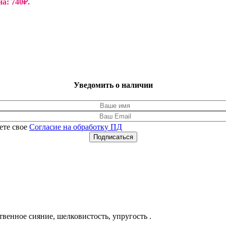
а: 740₽.
Уведомить о наличии
ете свое
Согласие на обработку ПД
Подписаться
венное сияние, шелковистость, упругость .