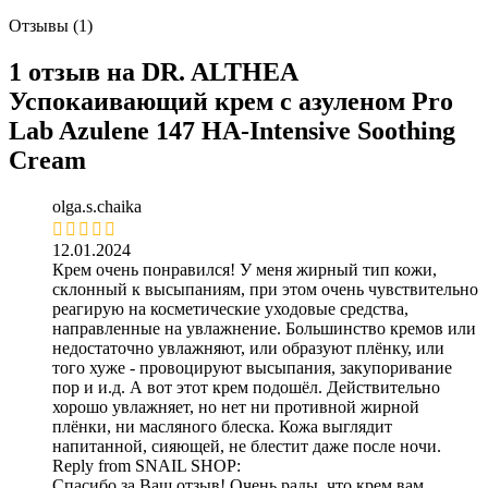
Отзывы (1)
1 отзыв на
DR. ALTHEA
Успокаивающий крем с азуленом Pro
Lab Azulene 147 HA-Intensive Soothing
Cream
olga.s.chaika
12.01.2024
Крем очень понравился! У меня жирный тип кожи,
склонный к высыпаниям, при этом очень чувствительно
реагирую на косметические уходовые средства,
направленные на увлажнение. Большинство кремов или
недостаточно увлажняют, или образуют плёнку, или
того хуже - провоцируют высыпания, закупоривание
пор и и.д. А вот этот крем подошёл. Действительно
хорошо увлажняет, но нет ни противной жирной
плёнки, ни масляного блеска. Кожа выглядит
напитанной, сияющей, не блестит даже после ночи.
Reply from
SNAIL SHOP
:
Спасибо за Ваш отзыв! Очень рады, что крем вам