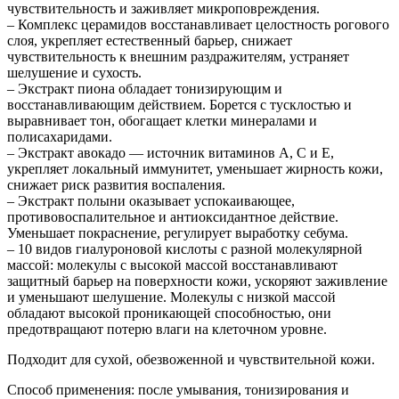
чувствительность и заживляет микроповреждения.
– Комплекс церамидов восстанавливает целостность рогового
слоя, укрепляет естественный барьер, снижает
чувствительность к внешним раздражителям, устраняет
шелушение и сухость.
– Экстракт пиона обладает тонизирующим и
восстанавливающим действием. Борется с тусклостью и
выравнивает тон, обогащает клетки минералами и
полисахаридами.
– Экстракт авокадо — источник витаминов А, С и Е,
укрепляет локальный иммунитет, уменьшает жирность кожи,
снижает риск развития воспаления.
– Экстракт полыни оказывает успокаивающее,
противовоспалительное и антиоксидантное действие.
Уменьшает покраснение, регулирует выработку себума.
– 10 видов гиалуроновой кислоты с разной молекулярной
массой: молекулы с высокой массой восстанавливают
защитный барьер на поверхности кожи, ускоряют заживление
и уменьшают шелушение. Молекулы с низкой массой
обладают высокой проникающей способностью, они
предотвращают потерю влаги на клеточном уровне.
Подходит для сухой, обезвоженной и чувствительной кожи.
Способ применения: после умывания, тонизирования и