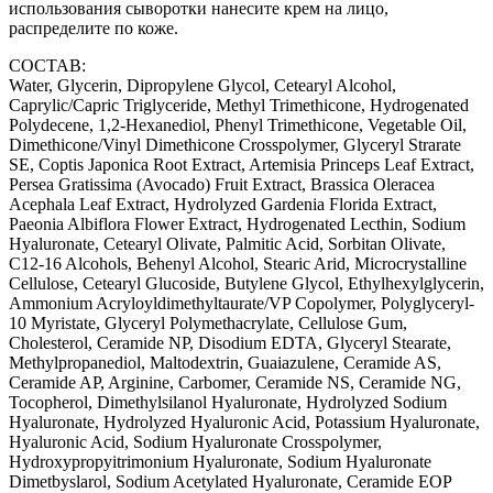
использования сыворотки нанесите крем на лицо,
распределите по коже.
СОСТАВ:
Water, Glycerin, Dipropylene Glycol, Cetearyl Alcohol,
Caprylic/Capric Triglyceride, Methyl Trimethicone, Hydrogenated
Polydecene, 1,2-Hexanediol, Phenyl Trimethicone, Vegetable Oil,
Dimethicone/Vinyl Dimethicone Crosspolymer, Glyceryl Strarate
SE, Coptis Japonica Root Extract, Artemisia Princeps Leaf Extract,
Persea Gratissima (Avocado) Fruit Extract, Brassica Oleracea
Acephala Leaf Extract, Hydrolyzed Gardenia Florida Extract,
Paeonia Albiflora Flower Extract, Hydrogenated Lecthin, Sodium
Hyaluronate, Cetearyl Olivate, Palmitic Acid, Sorbitan Olivate,
C12-16 Alcohols, Behenyl Alcohol, Stearic Arid, Microcrystalline
Cellulose, Cetearyl Glucoside, Butylene Glycol, Ethylhexylglycerin,
Ammonium Acryloyldimethyltaurate/VP Copolymer, Polyglyceryl-
10 Myristate, Glyceryl Polymethacrylate, Cellulose Gum,
Cholesterol, Ceramide NP, Disodium EDTA, Glyceryl Stearate,
Methylpropanediol, Maltodextrin, Guaiazulene, Ceramide AS,
Ceramide AP, Arginine, Carbomer, Ceramide NS, Ceramide NG,
Tocopherol, Dimethylsilanol Hyaluronate, Hydrolyzed Sodium
Hyaluronate, Hydrolyzed Hyaluronic Acid, Potassium Hyaluronate,
Hyaluronic Acid, Sodium Hyaluronate Crosspolymer,
Hydroxypropyitrimonium Hyaluronate, Sodium Hyaluronate
Dimetbyslarol, Sodium Acetylated Hyaluronate, Ceramide EOP