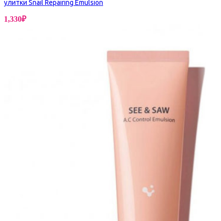
улитки Snail Repairing Emulsion
1,330
₽