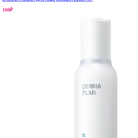
160
₽