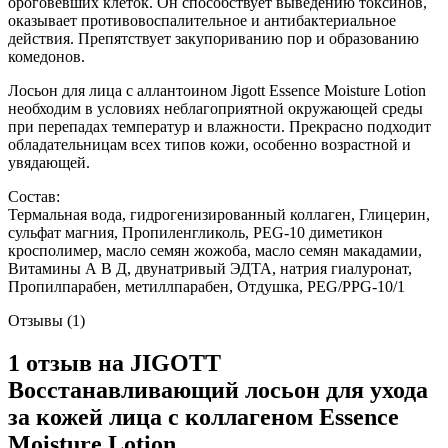
ороговевших клеток. Он способствует выведению токсинов,
оказывает противовоспалительное и антибактериальное
действия. Препятствует закупориванию пор и образованию
комедонов.
Лосьон для лица с аллантоином Jigott Essence Moisture Lotion
необходим в условиях неблагоприятной окружающей среды
при перепадах температур и влажности. Прекрасно подходит
обладательницам всех типов кожи, особенно возрастной и
увядающей.
Состав:
Термальная вода, гидрогенизированный коллаген, Глицерин,
сульфат магния, Пропиленгликоль, PEG-10 диметикон
кросполимер, масло семян жожоба, масло семян макадамии,
Витамины А В Д, двунатривый ЭДТА, натрия гиалуронат,
Пропилпарабен, метиллпарабен, Отдушка, PEG/PPG-10/1
Отзывы (1)
1 отзыв на
JIGOTT
Восстанавливающий лосьон для ухода
за кожей лица с коллагеном Essence
Moisture Lotion