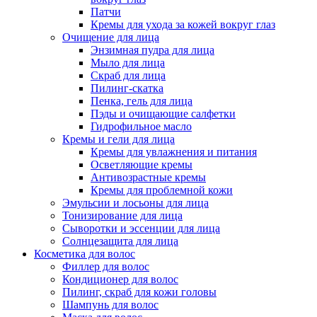
Патчи
Кремы для ухода за кожей вокруг глаз
Очищение для лица
Энзимная пудра для лица
Мыло для лица
Скраб для лица
Пилинг-скатка
Пенка, гель для лица
Пэды и очищающие салфетки
Гидрофильное масло
Кремы и гели для лица
Кремы для увлажнения и питания
Осветляющие кремы
Антивозрастные кремы
Кремы для проблемной кожи
Эмульсии и лосьоны для лица
Тонизирование для лица
Сыворотки и эссенции для лица
Солнцезащита для лица
Косметика для волос
Филлер для волос
Кондиционер для волос
Пилинг, скраб для кожи головы
Шампунь для волос