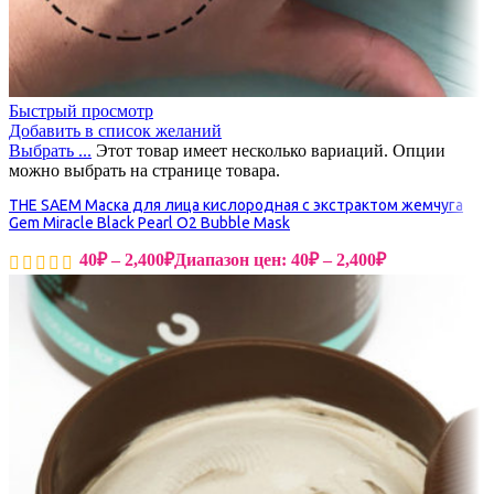
Быстрый просмотр
Добавить в список желаний
Выбрать ...
Этот товар имеет несколько вариаций. Опции
можно выбрать на странице товара.
THE SAEM Маска для лица кислородная с экстрактом жемчуга
Gem Miracle Black Pearl O2 Bubble Mask
40
₽
–
2,400
₽
Диапазон цен: 40₽ – 2,400₽