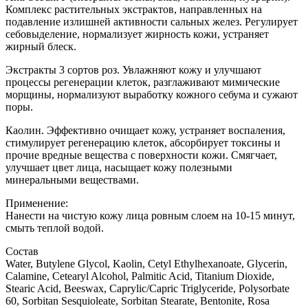
Комплекс растительных экстрактов, направленных на
подавление излишней активности сальных желез. Регулирует
себовыделение, нормализует жирность кожи, устраняет
жирный блеск.
Экстракты 3 сортов роз. Увлажняют кожу и улучшают
процессы регенерации клеток, разглаживают мимические
морщины, нормализуют выработку кожного себума и сужают
поры.
Каолин. Эффективно очищает кожу, устраняет воспаления,
стимулирует регенерацию клеток, абсорбирует токсины и
прочие вредные вещества с поверхности кожи. Смягчает,
улучшает цвет лица, насыщает кожу полезными
минеральными веществами.
Применение:
Нанести на чистую кожу лица ровным слоем на 10-15 минут,
смыть теплой водой.
Состав
Water, Butylene Glycol, Kaolin, Cetyl Ethylhexanoate, Glycerin,
Calamine, Cetearyl Alcohol, Palmitic Acid, Titanium Dioxide,
Stearic Acid, Beeswax, Caprylic/Capric Triglyceride, Polysorbate
60, Sorbitan Sesquioleate, Sorbitan Stearate, Bentonite, Rosa