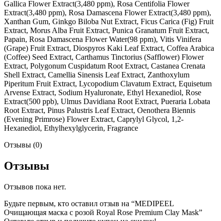
Gallica Flower Extract(3,480 ppm), Rosa Centifolia Flower
Extract(3,480 ppm), Rosa Damascena Flower Extract(3,480 ppm),
Xanthan Gum, Ginkgo Biloba Nut Extract, Ficus Carica (Fig) Fruit
Extract, Morus Alba Fruit Extract, Punica Granatum Fruit Extract,
Papain, Rosa Damascena Flower Water(98 ppm), Vitis Vinifera
(Grape) Fruit Extract, Diospyros Kaki Leaf Extract, Coffea Arabica
(Coffee) Seed Extract, Carthamus Tinctorius (Safflower) Flower
Extract, Polygonum Cuspidatum Root Extract, Castanea Crenata
Shell Extract, Camellia Sinensis Leaf Extract, Zanthoxylum
Piperitum Fruit Extract, Lycopodium Clavatum Extract, Equisetum
Arvense Extract, Sodium Hyaluronate, Ethyl Hexanediol, Rose
Extract(500 ppb), Ulmus Davidiana Root Extract, Pueraria Lobata
Root Extract, Pinus Palustris Leaf Extract, Oenothera Biennis
(Evening Primrose) Flower Extract, Caprylyl Glycol, 1,2-
Hexanediol, Ethylhexylglycerin, Fragrance
Отзывы (0)
Отзывы
Отзывов пока нет.
Будьте первым, кто оставил отзыв на “MEDIPEEL
Очищающая маска с розой Royal Rose Premium Clay Mask”