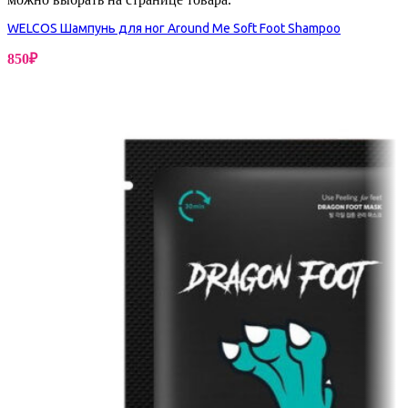
WELCOS Шампунь для ног Around Me Soft Foot Shampoo
850
₽