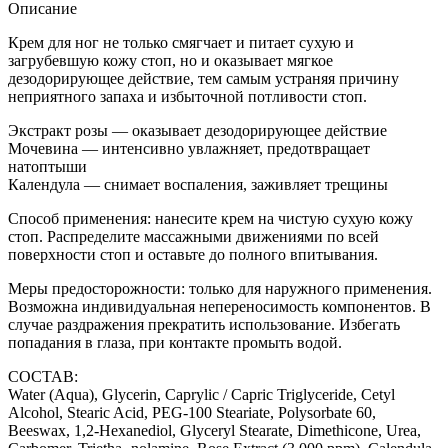
Описание
Крем для ног не только смягчает и питает сухую и
загрубевшую кожу стоп, но и оказывает мягкое
дезодорирующее действие, тем самым устраняя причину
неприятного запаха и избыточной потливости стоп.
Экстракт розы — оказывает дезодорирующее действие
Мочевина — интенсивно увлажняет, предотвращает
натоптыши
Календула — снимает воспаления, заживляет трещины
Способ применения: нанесите крем на чистую сухую кожу
стоп. Распределите массажными движениями по всей
поверхности стоп и оставьте до полного впитывания.
Меры предосторожности: только для наружного применения.
Возможна индивидуальная непереносимость компонентов. В
случае раздражения прекратить использование. Избегать
попадания в глаза, при контакте промыть водой.
СОСТАВ:
Water (Aqua), Glycerin, Caprylic / Capric Triglyceride, Cetyl
Alcohol, Stearic Acid, PEG-100 Steariate, Polysorbate 60,
Beeswax, 1,2-Hexanediol, Glyceryl Stearate, Dimethicone, Urea,