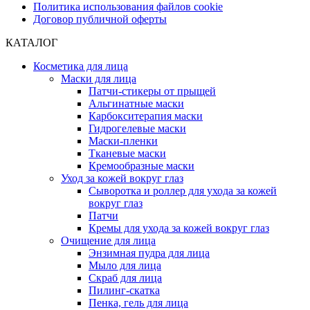
Политика использования файлов cookie
Договор публичной оферты
КАТАЛОГ
Косметика для лица
Маски для лица
Патчи-стикеры от прыщей
Альгинатные маски
Карбокситерапия маски
Гидрогелевые маски
Маски-пленки
Тканевые маски
Кремообразные маски
Уход за кожей вокруг глаз
Сыворотка и роллер для ухода за кожей
вокруг глаз
Патчи
Кремы для ухода за кожей вокруг глаз
Очищение для лица
Энзимная пудра для лица
Мыло для лица
Скраб для лица
Пилинг-скатка
Пенка, гель для лица