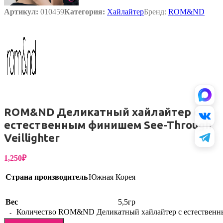
Артикул:
010459
Категория:
Хайлайтер
Бренд:
ROM&ND
ROM&ND Деликатный хайлайтер с
естественным финишем See-Through
Veillighter
1,250
₽
Страна производитель
Южная Корея
Вес
5,5гр
Количество ROM&ND Деликатный хайлайтер с естественным