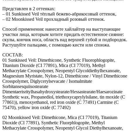
Представлен в 2 оттенках:
– 01 Sunkissed Veil тёплый бежево-абрикосовый оттенок,
– 02 Moonkissed Veil прохладный розовый оттенок.
Способ применения: нанесите хайлайтер на выступающие
участки лица, которым хотите придать естественное сияние:
скулы, кончик носа, область над верхней губой и подбородок.
Растушуйте пальцами, с помощью кисти или спонжа.
СОСТАВ:
01 Sunkissed Veil: Dimethicone, Synthetic Fluorophlogopite,
Titanium Dioxide (CI 77891), Mica (CI 77019), Methyl
Methacrylate Crosspolymer, Neopentyl Glycoldiethylhexanoate,
Magnesium Myristate, Nylon-12, Dimethicone / Vinyl Dimethicone
Crosspolymer, Diglycerylsevacate / Isomalmitate
Sorbitansesquiisostearate
Dimentaerisritylhasahydroxystearate/Hessastearate/Haesarozinate
Synthetic wax, Propanediol, triethoxycaprylylsilane, tin moxide (C
77861)), menoxyethanol, red iron oxide (C 77491) Carmine (C
75470), yellow iron oxide (C 77492)
02 Moonkissed Veil: Dimethicone, Mica (CI 77019), Titanium
Dioxide (CI 77891), Synthetic Fluorphlogopite, Methyl
Methacrylate Crosspolymer, Neopentyl Glycol Diethylhexanoate,