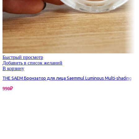
Быстрый просмотр
Добавить в список желаний
В корзину
THE SAEM Бронзатор для лица Saemmul Luminous Multi-shading
990
₽