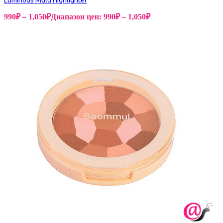
Luminous Multi Highlighter
990
₽
–
1,050
₽
Диапазон цен: 990₽ – 1,050₽