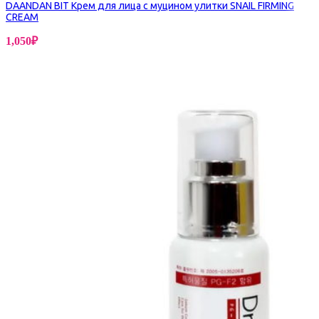
DAANDAN BIT Крем для лица с муцином улитки SNAIL FIRMING
CREAM
1,050
₽