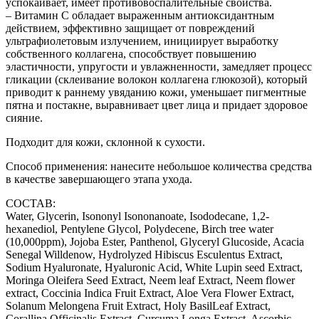
успокаивает, имеет противовоспалительные свойства.
– Витамин С обладает выраженным антиоксидантным
действием, эффективно защищает от повреждений
ультрафиолетовым излучением, инициирует выработку
собственного коллагена, способствует повышению
эластичности, упругости и увлажненности, замедляет процесс
гликации (склеивание волокон коллагена глюкозой), который
приводит к раннему увяданию кожи, уменьшает пигментные
пятна и постакне, выравнивает цвет лица и придает здоровое
сияние.
Подходит для кожи, склонной к сухости.
Способ применения: нанесите небольшое количества средства
в качестве завершающего этапа ухода.
СОСТАВ:
Water, Glycerin, Isononyl Isononanoate, Isododecane, 1,2-
hexanediol, Pentylene Glycol, Polydecene, Birch tree water
(10,000ppm), Jojoba Ester, Panthenol, Glyceryl Glucoside, Acacia
Senegal Willdenow, Hydrolyzed Hibiscus Esculentus Extract,
Sodium Hyaluronate, Hyaluronic Acid, White Lupin seed Extract,
Moringa Oleifera Seed Extract, Neem leaf Extract, Neem flower
extract, Coccinia Indica Fruit Extract, Aloe Vera Flower Extract,
Solanum Melongena Fruit Extract, Holy BasilLeaf Extract,
Corallina Officinalis Extract, Curcuma Longa Extract, Ascorbic