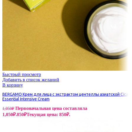
Быстрый просмотр
Добавить в список желаний
В корзину
BERGAMO Крем для лица с экстрактом центеллы азиатской Cica
Essential Intensive Cream
Первоначальная цена составляла
1,050
₽
1,050₽.
850
₽
Текущая цена: 850₽.