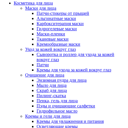
Косметика для лица
Маски для лица
Патчи-стикеры от прыщей
Альгинатные маски
Карбокситерапия маски
Гидрогелевые маски
Маски-пленки
Тканевые маски
Кремообразные маски
Уход за кожей вокруг глаз
Сыворотка и роллер для ухода за кожей
вокруг глаз
Патчи
Кремы для ухода за кожей вокруг глаз
Очищение для лица
Энзимная пудра для лица
Мыло для лица
Скраб для лица
Пилинг-скатка
Пенка, гель для лица
Пэды и очищающие салфетки
Гидрофильное масло
Кремы и гели для лица
Кремы для увлажнения и питания
Осветляющие кремы