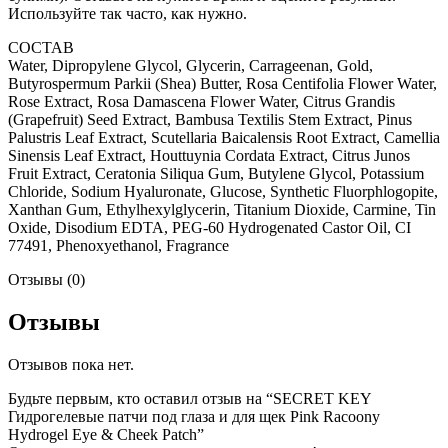
Используйте так часто, как нужно.
СОСТАВ
Water, Dipropylene Glycol, Glycerin, Carrageenan, Gold,
Butyrospermum Parkii (Shea) Butter, Rosa Centifolia Flower Water,
Rose Extract, Rosa Damascena Flower Water, Citrus Grandis
(Grapefruit) Seed Extract, Bambusa Textilis Stem Extract, Pinus
Palustris Leaf Extract, Scutellaria Baicalensis Root Extract, Camellia
Sinensis Leaf Extract, Houttuynia Cordata Extract, Citrus Junos
Fruit Extract, Ceratonia Siliqua Gum, Butylene Glycol, Potassium
Chloride, Sodium Hyaluronate, Glucose, Synthetic Fluorphlogopite,
Xanthan Gum, Ethylhexylglycerin, Titanium Dioxide, Carmine, Tin
Oxide, Disodium EDTA, PEG-60 Hydrogenated Castor Oil, CI
77491, Phenoxyethanol, Fragrance
Отзывы (0)
Отзывы
Отзывов пока нет.
Будьте первым, кто оставил отзыв на “SECRET KEY
Гидрогелевые патчи под глаза и для щек Pink Racoony
Hydrogel Eye & Cheek Patch”