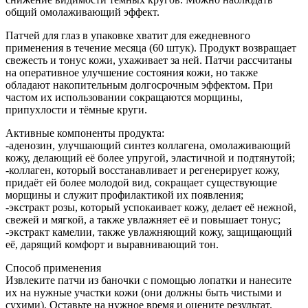
общий омолаживающий эффект.
Патчей для глаз в упаковке хватит для ежедневного
применения в течение месяца (60 штук). Продукт возвращает
свежесть и тонус кожи, ухаживает за ней. Патчи рассчитаны
на оперативное улучшение состояния кожи, но также
обладают накопительным долгосрочным эффектом. При
частом их использовании сокращаются морщины,
припухлости и тёмные круги.
Активные компоненты продукта:
-аденозин, улучшающий синтез коллагена, омолаживающий
кожу, делающий её более упругой, эластичной и подтянутой;
-коллаген, который восстанавливает и регенерирует кожу,
придаёт ей более молодой вид, сокращает существующие
морщины и служит профилактикой их появления;
-экстракт розы, который успокаивает кожу, делает её нежной,
свежей и мягкой, а также увлажняет её и повышает тонус;
-экстракт камелии, также увлажняющий кожу, защищающий
её, дарящий комфорт и выравнивающий тон.
Способ применения
Извлеките патчи из баночки с помощью лопатки и нанесите
их на нужные участки кожи (они должны быть чистыми и
сухими). Оставьте на нужное время и оцените результат.