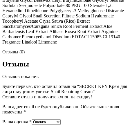
Butylene Glycol Beeswax Cetyl Ethylhexanoate Glyceryl Stearate
Sorbitan Sesquioleate Polysorbate 80 PEG-100 Stearate 1,2-
Hexanediol Dimethicone Polyglyceryl-3 Methylglucose Distearate
Caprylyl Glycol Snail Secretion Filtrate Sodium Hyaluronate
Tocopheryl Acetate Oryza Sativa (Rice) Extract
Saccharomyces/Caragana Sinica Root Ferment Extract Aloe
Barbadensis Leaf Extract Althaea Rosea Root Extract Arginine
Carbomer Phenoxyethanol Disodium EDTACI 15985 CI 19140
Fragrance Linalool Limonene
Отзывы (0)
Отзывы
Отзывов пока нет.
Будьте первым, кто оставил отзыв на “SECRET KEY Крем для
лица с муцином улитки Snail Repairing Cream”
Оставьте отзыв и получите купон на скидку!
Ваш адрес email не будет опубликован.
Обязательные поля
помечены
*
Ваша оценка
*