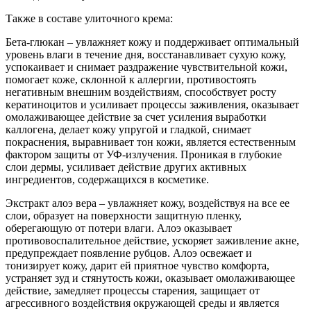
Также в составе улиточного крема:
Бета-глюкан – увлажняет кожу и поддерживает оптимальный
уровень влаги в течение дня, восстанавливает сухую кожу,
успокаивает и снимает раздражение чувствительной кожи,
помогает коже, склонной к аллергии, противостоять
негативным внешним воздействиям, способствует росту
кератиноцитов и усиливает процессы заживления, оказывает
омолаживающее действие за счет усиления выработки
каллогена, делает кожу упругой и гладкой, снимает
покраснения, выравнивает тон кожи, является естественным
фактором защиты от УФ-излучения. Проникая в глубокие
слои дермы, усиливает действие других активных
ингредиентов, содержащихся в косметике.
Экстракт алоэ вера – увлажняет кожу, воздействуя на все ее
слои, образует на поверхности защитную пленку,
оберегающую от потери влаги. Алоэ оказывает
противовоспалительное действие, ускоряет заживление акне,
предупреждает появление рубцов. Алоэ освежает и
тонизирует кожу, дарит ей приятное чувство комфорта,
устраняет зуд и стянутость кожи, оказывает омолаживающее
действие, замедляет процессы старения, защищает от
агрессивного воздействия окружающей среды и является