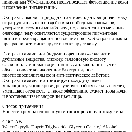
природным УФ-фильтром, предупреждает фотостарение кожи
и появление пигментации.
Экстракт лимона – природный антиоксидант, защищает кожу
от разрушительного воздействия свободных радикалов,
ускоряет клеточный метаболизм, подавляет синтез меланина,
благодаря чему осветляются существующие пигментные
пятна и предотвращается появление новых. Экстракт лимона
прекрасно витаминизирует и тонизирует кожу.
Экстракт гамамелиса (ведьмин орешник) – содержит
дубильные вещества, глюкозу, галлоновую кислоту,
флавоноиды и проантоцианидины, а также танины, что
обуславливает великолепное бактерицидное,
противовоспалительное и антисептическое действие.
Экстракт гамамелиса тонизирует кожу, улучшает
микроциркуляцию крови, регулирует работу сальных желез,
уменьшает отечность, а также эффективно сужает поры кожи
и восстанавливает здоровий цвет лица.
Способ применения
Нанести крем на очищенную и тонизированную кожу лица.
СОСТАВ
Water Caprylic/Capric Triglyceride Glycerin Cetearyl Alcohol