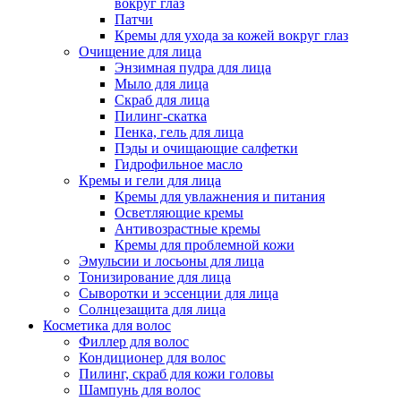
вокруг глаз
Патчи
Кремы для ухода за кожей вокруг глаз
Очищение для лица
Энзимная пудра для лица
Мыло для лица
Скраб для лица
Пилинг-скатка
Пенка, гель для лица
Пэды и очищающие салфетки
Гидрофильное масло
Кремы и гели для лица
Кремы для увлажнения и питания
Осветляющие кремы
Антивозрастные кремы
Кремы для проблемной кожи
Эмульсии и лосьоны для лица
Тонизирование для лица
Сыворотки и эссенции для лица
Солнцезащита для лица
Косметика для волос
Филлер для волос
Кондиционер для волос
Пилинг, скраб для кожи головы
Шампунь для волос