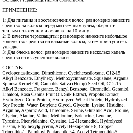
ПРИМЕНЕНИЕ:
1) Для питания и восстановления волос: равномерно нанесите
средство на волосы перед мытьем шампунем, оберните
теплым полотенцем и оставьте на 10 минут.
2) В качестве термозащиты: равномерно нанесите небольшое
количество средства на влажные волосы, затем приступите к
укладке.
3) Для блеска волос: равномерно нанесите несколько капель
средства на высушенные волосы.
СОСТАВ:
Cyclopentasiloxane, Dimethicone, Cyclohexasiloxane, C12-15
Alkyl Benzoate, Ethylhexyl Methoxycinnamate, Squalane, Argania
Spinosa Kernel Oil, Cannabis Sativa (Hemp) Seed Oil, C12-15
Alkyl Benzoate, Fragrance, Benzyl Benzoate, Citronellol, Geraniol,
Linalool, Rosa Canina Fruit Oil, Silk Extract, Propolis Extract,
Hydrolyzed Corn Protein, Hydrolyzed Wheat Protein, Hydrolyzed
Soy Protein, Water, Butylene Glycol, Glycerin, Lysine, Histidine,
Arginine, Aspartic Acid, Threonine, Serine, Glutamic Acid, Proline,
Glycine, Alanine, Valine, Methionine, Isoleucine, Leucine,
Tyrosine, Phenylalanine, Cysteine, 1,2-Hexanediol, Hydrolyzed
Elastin, Ethylhexylglycerin, Acetyl Hexapeptide-8, Copper
Tripeptide-1, Palmitoyl Pentapeptide-4, Acetyl Tetrapeptide-5,