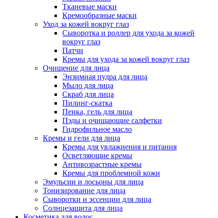
Тканевые маски
Кремообразные маски
Уход за кожей вокруг глаз
Сыворотка и роллер для ухода за кожей
вокруг глаз
Патчи
Кремы для ухода за кожей вокруг глаз
Очищение для лица
Энзимная пудра для лица
Мыло для лица
Скраб для лица
Пилинг-скатка
Пенка, гель для лица
Пэды и очищающие салфетки
Гидрофильное масло
Кремы и гели для лица
Кремы для увлажнения и питания
Осветляющие кремы
Антивозрастные кремы
Кремы для проблемной кожи
Эмульсии и лосьоны для лица
Тонизирование для лица
Сыворотки и эссенции для лица
Солнцезащита для лица
Косметика для волос