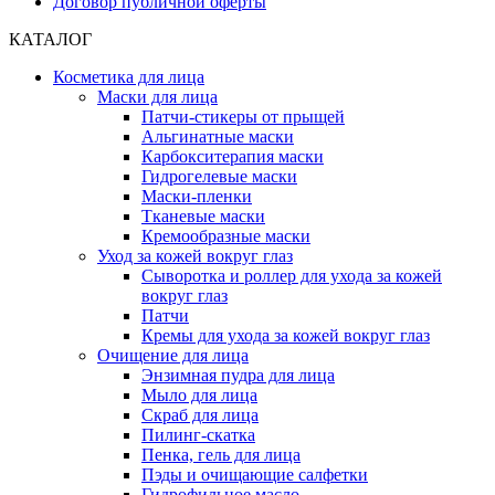
Договор публичной оферты
КАТАЛОГ
Косметика для лица
Маски для лица
Патчи-стикеры от прыщей
Альгинатные маски
Карбокситерапия маски
Гидрогелевые маски
Маски-пленки
Тканевые маски
Кремообразные маски
Уход за кожей вокруг глаз
Сыворотка и роллер для ухода за кожей
вокруг глаз
Патчи
Кремы для ухода за кожей вокруг глаз
Очищение для лица
Энзимная пудра для лица
Мыло для лица
Скраб для лица
Пилинг-скатка
Пенка, гель для лица
Пэды и очищающие салфетки
Гидрофильное масло