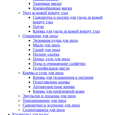
Тканевые маски
Кремообразные маски
Уход за кожей вокруг глаз
Сыворотка и роллер для ухода за кожей
вокруг глаз
Патчи
Кремы для ухода за кожей вокруг глаз
Очищение для лица
Энзимная пудра для лица
Мыло для лица
Скраб для лица
Пилинг-скатка
Пенка, гель для лица
Пэды и очищающие салфетки
Гидрофильное масло
Кремы и гели для лица
Кремы для увлажнения и питания
Осветляющие кремы
Антивозрастные кремы
Кремы для проблемной кожи
Эмульсии и лосьоны для лица
Тонизирование для лица
Сыворотки и эссенции для лица
Солнцезащита для лица
Косметика для волос