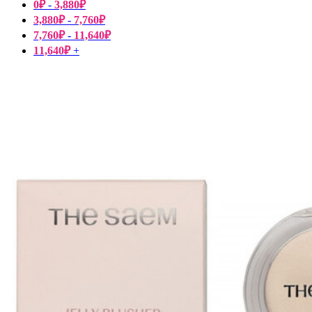
0
₽
-
3,880
₽
3,880
₽
-
7,760
₽
7,760
₽
-
11,640
₽
11,640
₽
+