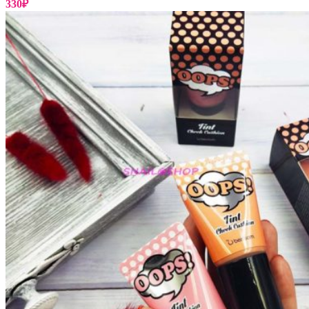
330
₽