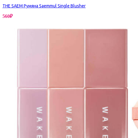
THE SAEM Румяна Saemmul Single Blusher
560
₽