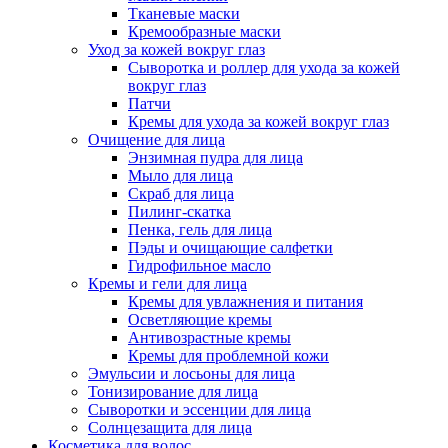
Тканевые маски
Кремообразные маски
Уход за кожей вокруг глаз
Сыворотка и роллер для ухода за кожей
вокруг глаз
Патчи
Кремы для ухода за кожей вокруг глаз
Очищение для лица
Энзимная пудра для лица
Мыло для лица
Скраб для лица
Пилинг-скатка
Пенка, гель для лица
Пэды и очищающие салфетки
Гидрофильное масло
Кремы и гели для лица
Кремы для увлажнения и питания
Осветляющие кремы
Антивозрастные кремы
Кремы для проблемной кожи
Эмульсии и лосьоны для лица
Тонизирование для лица
Сыворотки и эссенции для лица
Солнцезащита для лица
Косметика для волос