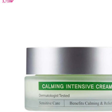
3,710
₽