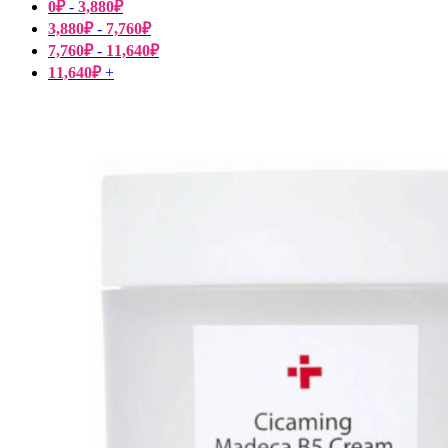
0
₽
-
3,880
₽
3,880
₽
-
7,760
₽
7,760
₽
-
11,640
₽
11,640
₽
+