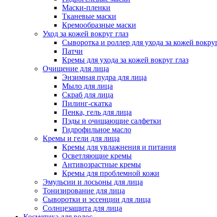
Маски-пленки
Тканевые маски
Кремообразные маски
Уход за кожей вокруг глаз
Сыворотка и роллер для ухода за кожей вокруг
Патчи
Кремы для ухода за кожей вокруг глаз
Очищение для лица
Энзимная пудра для лица
Мыло для лица
Скраб для лица
Пилинг-скатка
Пенка, гель для лица
Пэды и очищающие салфетки
Гидрофильное масло
Кремы и гели для лица
Кремы для увлажнения и питания
Осветляющие кремы
Антивозрастные кремы
Кремы для проблемной кожи
Эмульсии и лосьоны для лица
Тонизирование для лица
Сыворотки и эссенции для лица
Солнцезащита для лица
Косметика для волос