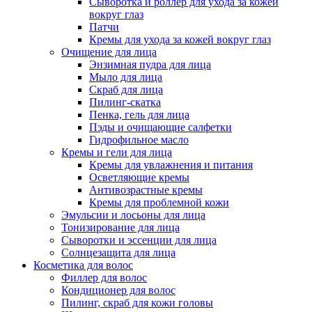
Сыворотка и роллер для ухода за кожей
вокруг глаз
Патчи
Кремы для ухода за кожей вокруг глаз
Очищение для лица
Энзимная пудра для лица
Мыло для лица
Скраб для лица
Пилинг-скатка
Пенка, гель для лица
Пэды и очищающие салфетки
Гидрофильное масло
Кремы и гели для лица
Кремы для увлажнения и питания
Осветляющие кремы
Антивозрастные кремы
Кремы для проблемной кожи
Эмульсии и лосьоны для лица
Тонизирование для лица
Сыворотки и эссенции для лица
Солнцезащита для лица
Косметика для волос
Филлер для волос
Кондиционер для волос
Пилинг, скраб для кожи головы