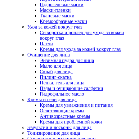
Гидрогелевые маски
Маски-пленки
Тканевые маски
Кремообразные маски
Уход за кожей вокруг глаз
Сыворотка и роллер для ухода за кожей
вокруг глаз
Патчи
Кремы для ухода за кожей вокруг глаз
Очищение для лица
Энзимная пудра для лица
Мыло для лица
Скраб для лица
Пилинг-скатка
Пенка, гель для лица
Пэды и очищающие салфетки
Гидрофильное масло
Кремы и гели для лица
Кремы для увлажнения и питания
Осветляющие кремы
Антивозрастные кремы
Кремы для проблемной кожи
Эмульсии и лосьоны для лица
Тонизирование для лица
Сыворотки и эссенции для лица