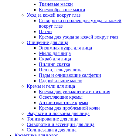
Тканевые маски
Кремообразные маски
Уход за кожей вокруг глаз
Сыворотка и роллер для ухода за кожей
вокруг глаз
Патчи
Кремы для ухода за кожей вокруг глаз
Очищение для лица
Энзимная пудра для лица
Мыло для лица
Скраб для лица
Пилинг-скатка
Пенка, гель для лица
Пэды и очищающие салфетки
Гидрофильное масло
Кремы и гели для лица
Кремы для увлажнения и питания
Осветляющие кремы
Антивозрастные кремы
Кремы для проблемной кожи
Эмульсии и лосьоны для лица
Тонизирование для лица
Сыворотки и эссенции для лица
Солнцезащита для лица
Косметика для волос