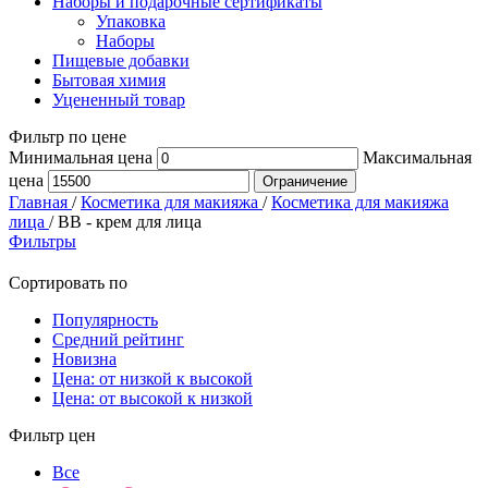
Наборы и подарочные сертификаты
Упаковка
Наборы
Пищевые добавки
Бытовая химия
Уцененный товар
Фильтр по цене
Минимальная цена
Максимальная
цена
Ограничение
Главная
/
Косметика для макияжа
/
Косметика для макияжа
лица
/
ВВ - крем для лица
Фильтры
Сортировать по
Популярность
Средний рейтинг
Новизна
Цена: от низкой к высокой
Цена: от высокой к низкой
Фильтр цен
Все