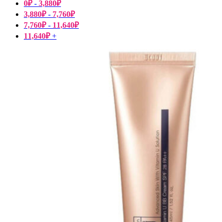
0
₽
-
3,880
₽
3,880
₽
-
7,760
₽
7,760
₽
-
11,640
₽
11,640
₽
+