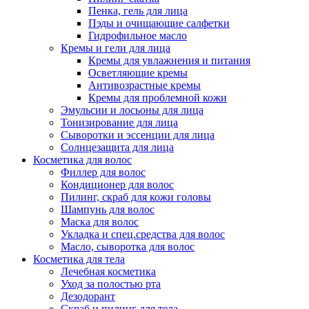
Пенка, гель для лица
Пэды и очищающие салфетки
Гидрофильное масло
Кремы и гели для лица
Кремы для увлажнения и питания
Осветляющие кремы
Антивозрастные кремы
Кремы для проблемной кожи
Эмульсии и лосьоны для лица
Тонизирование для лица
Сыворотки и эссенции для лица
Солнцезащита для лица
Косметика для волос
Филлер для волос
Кондиционер для волос
Пилинг, скраб для кожи головы
Шампунь для волос
Маска для волос
Укладка и спец.средства для волос
Масло, сыворотка для волос
Косметика для тела
Лечебная косметика
Уход за полостью рта
Дезодорант
Скраб и пилинг для тела