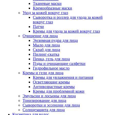
Тканевые маски
Кремообразные маски
Уход за кожей вокруг глаз
Сыворотка и роллер для ухода за кожей
вокруг глаз
Патчи
Кремы для ухода за кожей вокруг глаз
Очищение для лица
Энзимная пудра для лица
Мыло для лица
Скраб для лица
Пилинг-скатка
Пенка, гель для лица
Пэды и очищающие салфетки
Гидрофильное масло
Кремы и гели для лица
Кремы для увлажнения и питания
Осветляющие кремы
Антивозрастные кремы
Кремы для проблемной кожи
Эмульсии и лосьоны для лица
Тонизирование для лица
Сыворотки и эссенции для лица
Солнцезащита для лица
Косметика для волос