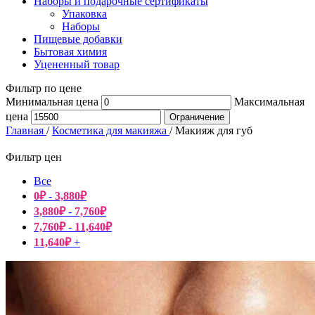
Наборы и подарочные сертификаты
Упаковка
Наборы
Пищевые добавки
Бытовая химия
Уцененный товар
Фильтр по цене
Минимальная цена
Максимальная
цена
Ограничение
Главная
/
Косметика для макияжа
/
Макияж для губ
Фильтр цен
Все
0
₽
-
3,880
₽
3,880
₽
-
7,760
₽
7,760
₽
-
11,640
₽
11,640
₽
+