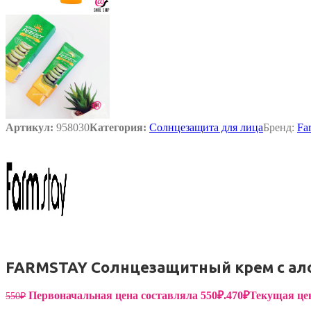
Пищевые добавки
Артикул:
958030
Категория:
Солнцезащита для лица
Бренд:
Fa
FARMSTAY Солнцезащитный крем с алоэ 
Первоначальная цена составляла 550₽.
470
₽
Текущая цен
550
₽