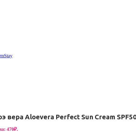
rmStay
вера Aloevera Perfect Sun Cream SPF50
а: 470₽.