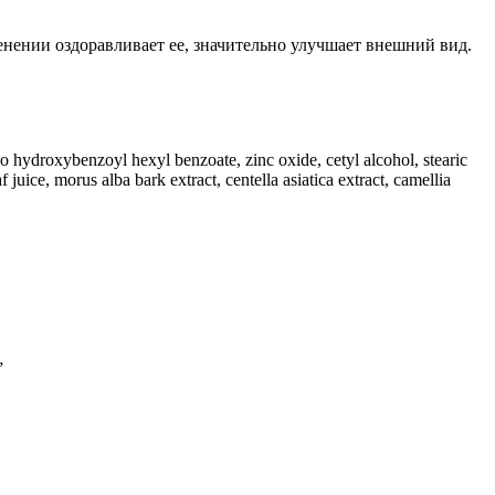
енении оздоравливает ее, значительно улучшает внешний вид.
o hydroxybenzoyl hexyl benzoate, zinc oxide, cetyl alcohol, stearic
juice, morus alba bark extract, centella asiatica extract, camellia
”