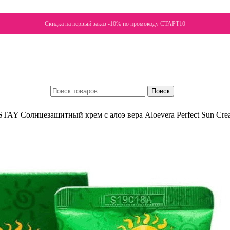
Скидка на первый заказ -10% по промокоду СТАРТ10
Поиск
AY Солнцезащитный крем с алоэ вера Aloevera Perfect Sun Cr