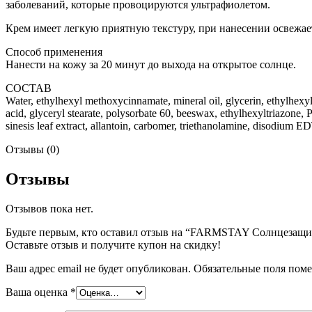
заболеваний, которые провоцируются ультрафиолетом.
Крем имеет легкую приятную текстуру, при нанесении освежает
Бытовая химия
Способ применения
Нанести на кожу за 20 минут до выхода на открытое солнце.
СОСТАВ
Water, ethylhexyl methoxycinnamate, mineral oil, glycerin, ethylhexyl
acid, glyceryl stearate, polysorbate 60, beeswax, ethylhexyltriazone, P
sinesis leaf extract, allantoin, carbomer, triethanolamine, disodium 
Отзывы (0)
Отзывы
Отзывов пока нет.
Будьте первым, кто оставил отзыв на “FARMSTAY Солнцезащитн
Оставьте отзыв и получите купон на скидку!
Ваш адрес email не будет опубликован.
Обязательные поля пом
Ваша оценка
*