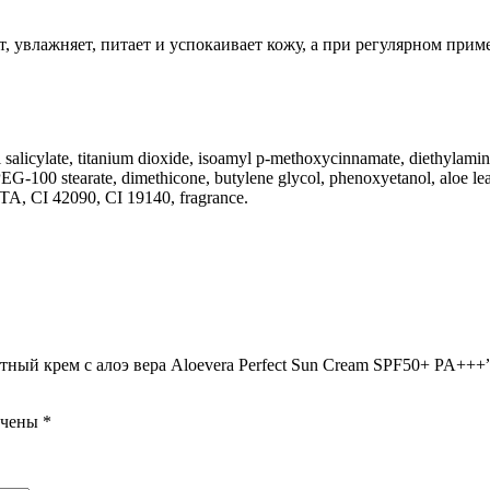
, увлажняет, питает и успокаивает кожу, а при регулярном прим
 salicylate, titanium dioxide, isoamyl p-methoxycinnamate, diethylamin
EG-100 stearate, dimethicone, butylene glycol, phenoxyetanol, aloe leaf 
EDTA, CI 42090, CI 19140, fragrance.
ый крем с алоэ вера Aloevera Perfect Sun Cream SPF50+ PA+++
ечены
*