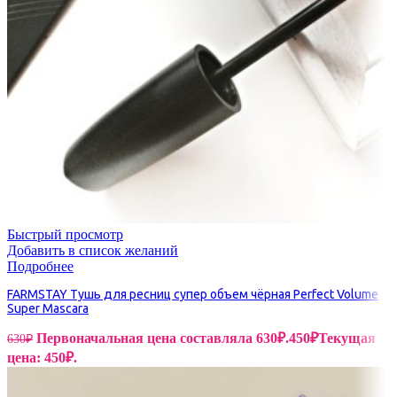
Быстрый просмотр
Добавить в список желаний
Подробнее
FARMSTAY Тушь для ресниц супер объем чёрная Perfect Volume
Super Mascara
Первоначальная цена составляла 630₽.
450
₽
Текущая
630
₽
цена: 450₽.