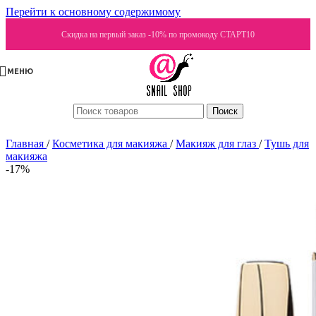
Перейти к основному содержимому
Скидка на первый заказ -10% по промокоду СТАРТ10
МЕНЮ
Поиск
Главная
/
Косметика для макияжа
/
Макияж для глаз
/
Тушь для
макияжа
-17%