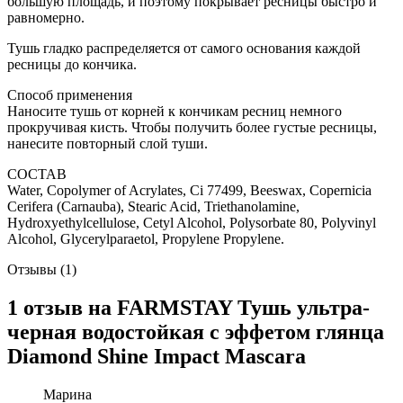
большую площадь, и поэтому покрывает ресницы быстро и
равномерно.
Тушь гладко распределяется от самого основания каждой
ресницы до кончика.
Способ применения
Наносите тушь от корней к кончикам ресниц немного
прокручивая кисть. Чтобы получить более густые ресницы,
нанесите повторный слой туши.
СОСТАВ
Water, Copolymer of Acrylates, Ci 77499, Beeswax, Copernicia
Cerifera (Carnauba), Stearic Acid, Triethanolamine,
Hydroxyethylcellulose, Cetyl Alcohol, Polysorbate 80, Polyvinyl
Alcohol, Glycerylparaetol, Propylene Propylene.
Отзывы (1)
1 отзыв на
FARMSTAY Тушь ультра-
черная водостойкая с эффетом глянца
Diamond Shine Impact Mascara
Марина