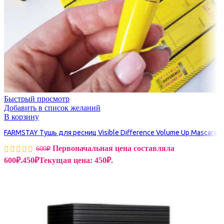
Быстрый просмотр
Добавить в список желаний
В корзину
FARMSTAY Тушь для ресниц Visible Difference Volume Up Mascara
Первоначальная цена составляла
600
₽
600₽.
450
₽
Текущая цена: 450₽.