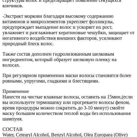
структуры волос и предотвращает появление секущихся
кончиков.
-Экстракт моркови благодаря высокому содержанию
витаминов и микроэлементов укрепляет фолликулы,
предупреждает выпадение волос и ускоряет их рост,
увлажняет и разглаживает кератиновые чешуйки, защищает от
негативного воздействия внешних факторов, усиливают
природный блеск волос.
Также состав дополнен гидролизованным шелковым
ингредиентом, который образует шелковую пленку на
волосах.
При регулярном применении маски волосы становятся более
ровными, упругими, гладкими и блестящими.
Применение
Нанести на чистые влажные волосы, оставить на 15мин,(если
вы используете термошапку или прогреваете волосы феном,
время процедуры можно сократить до 3-10 минут) cмойте
маску большим количеством теплой воды без использования
шампуня.
СОСТАВ
Water, Cetearyl Alcohol, Benzyl Alcohol, Olea Europaea (Olive)