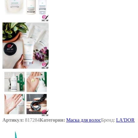
Артикул:
817284
Категория:
Маска для волос
Бренд:
LA'DOR