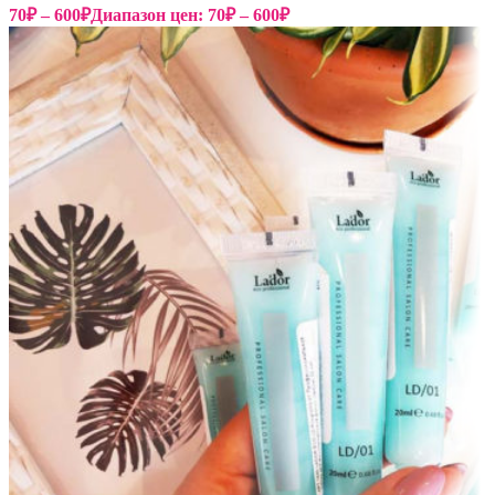
70
₽
–
600
₽
Диапазон цен: 70₽ – 600₽