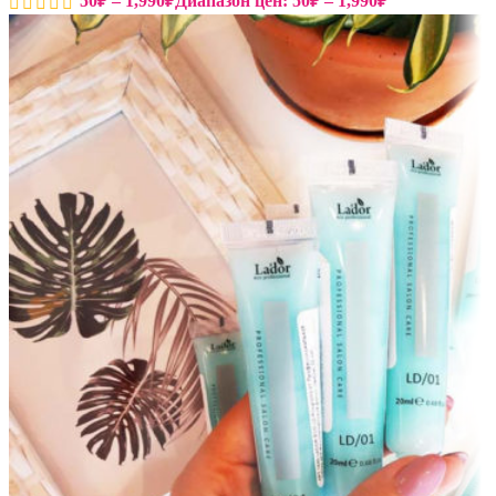
50
₽
–
1,990
₽
Диапазон цен: 50₽ – 1,990₽