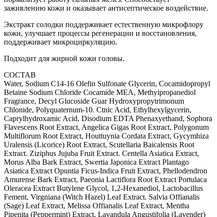
заживлению кожи и оказывает антисептическое воздействие.
Экстракт солодки поддерживает естественную микрофлору
кожи, улучшает процессы регенерации и восстановления,
поддерживает микроциркуляцию.
Подходит для жирной кожи головы.
СОСТАВ
Water, Sodium C14-16 Olefin Sulfonate Glycerin, Cocamidopropyl
Betaine Sodium Chloride Cocamide MEA, Methyipropanediol
Fragrance, Decyl Glucoside Guar Hydroxypropytrimonum
Chlonide, Polyquaternum-10. Ctnic Acid, Ethylhexylgycerin,
Caprylhydroxamic Acid, Disodium EDTA Phenaxyethand, Sophora
Flavescens Root Extract, Angelica Gigas Root Extract, Polygonum
Multiflorum Root Extract, Houttuynia Cordata Extract, Gycymhiza
Uralensis (Licorice) Root Extract, Scutellaria Baicalensis Root
Extract. Ziziphus Jujuba Fruit Extract. Centella Asiatica Extract,
Morus Alba Bark Extract, Swertia Japonica Extract Plantago
Asiatica Extract Opuntia Ficus-Indica Fruit Extract, Phellodendron
Amurense Bark Extract, Paeonia Lactiflora Root Extract Portulaca
Oleracea Extract Butylene Glycol, 1,2-Hexanediol, Lactobacillus
Fement, Virgniana (Witch Hazel) Leaf Extract. Salvia Offianalis
(Sage) Leaf Extract, Melissa Offianalis Leaf Extract, Mentha
Pipenita (Peppermint) Extract, Lavandula Angustifolia (Lavender)