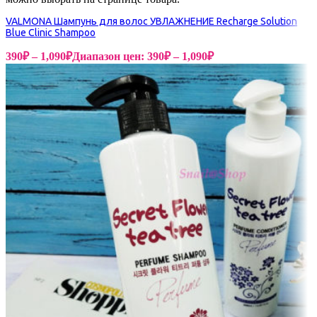
VALMONA Шампунь для волос УВЛАЖНЕНИЕ Recharge Solution
Blue Clinic Shampoo
390
₽
–
1,090
₽
Диапазон цен: 390₽ – 1,090₽