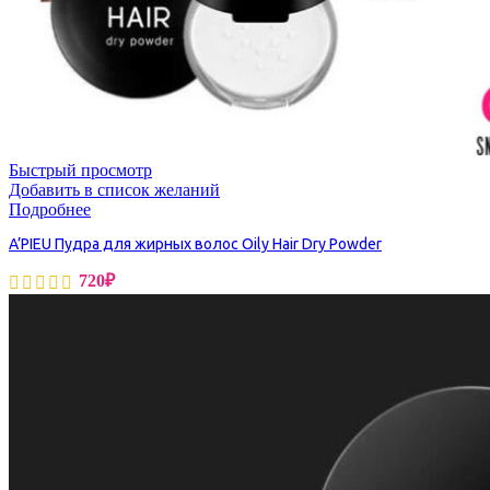
Быстрый просмотр
Добавить в список желаний
Подробнее
A’PIEU Пудра для жирных волос Oily Hair Dry Powder
720
₽