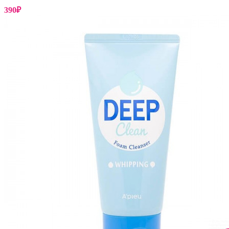
390
₽