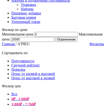
Наборы и подарочные сертификаты
Упаковка
Наборы
Пищевые добавки
Бытовая химия
Уцененный товар
Фильтр по цене
Минимальная цена
Максимальная
цена
Ограничение
Главная
/
A'PIEU
Фильтры
Сортировать по
Популярность
Средний рейтинг
Новизна
Цена: от низкой к высокой
Цена: от высокой к низкой
Фильтр цен
Все
0
₽
-
3,880
₽
3,880
₽
-
7,760
₽