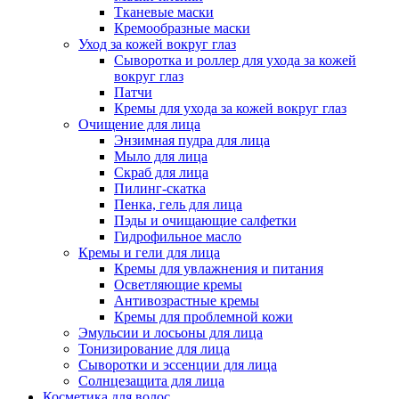
Тканевые маски
Кремообразные маски
Уход за кожей вокруг глаз
Сыворотка и роллер для ухода за кожей
вокруг глаз
Патчи
Кремы для ухода за кожей вокруг глаз
Очищение для лица
Энзимная пудра для лица
Мыло для лица
Скраб для лица
Пилинг-скатка
Пенка, гель для лица
Пэды и очищающие салфетки
Гидрофильное масло
Кремы и гели для лица
Кремы для увлажнения и питания
Осветляющие кремы
Антивозрастные кремы
Кремы для проблемной кожи
Эмульсии и лосьоны для лица
Тонизирование для лица
Сыворотки и эссенции для лица
Солнцезащита для лица
Косметика для волос